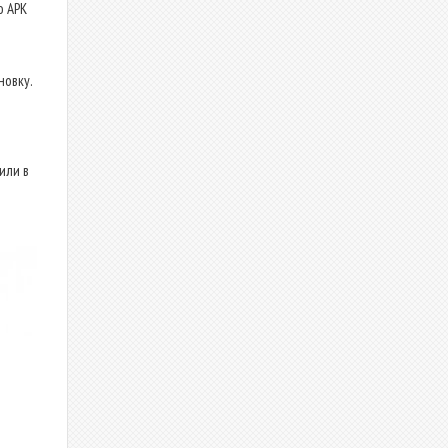
о APK
новку.
или в