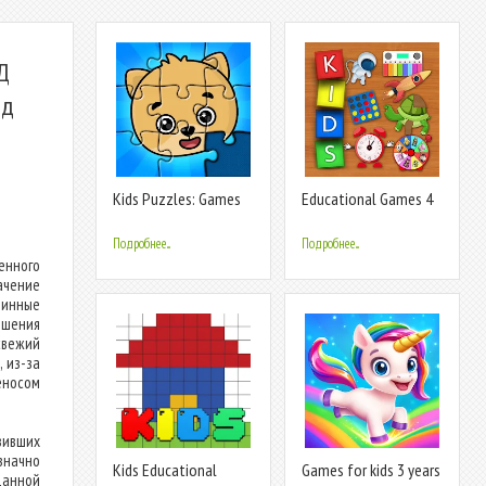
Д
ид
Kids Puzzles: Games
Educational Games 4
for Kids
Kids
Подробнее...
Подробнее...
енного
начение
ринные
ршения
свежий
 из-за
еносом
зивших
означно
Kids Educational
Games for kids 3 years
данной