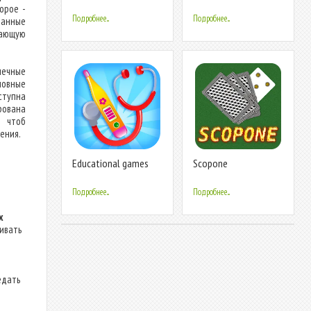
Game 5
old
орое -
Подробнее...
Подробнее...
ланные
сающую
нечные
новные
ступна
рована
, чтоб
ения.
Educational games
Scopone
for kids 2-4
Подробнее...
Подробнее...
х
ливать
едать