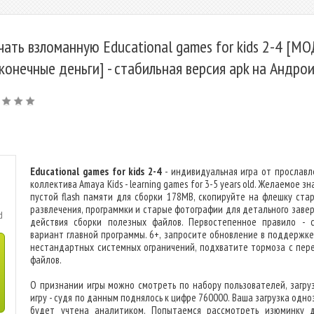
чать взломанную Educational games for kids 2-4 [МО
конечные деньги] - стабильная версия apk на Андро
Educational games for kids 2-4
- индивидуальная игра от прославл
коллектива Amaya Kids - learning games for 3-5 years old. Желаемое з
пустой flash памяти для сборки 178MB, скопируйте на флешку ста
развлечения, программки и старые фотографии для детального заве
d
действия сборки полезных файлов. Первостепенное правило - 
вариант главной программы. 6+, запросите обновление в поддержке,
нестандартных системных ограничений, подхватите тормоза с пер
файлов.
О признании игры можно смотреть по набору пользователей, загру
игру - судя по данным поднялось к цифре 760000. Ваша загрузка одн
будет учтена аналитиком. Попытаемся рассмотреть изюминку 