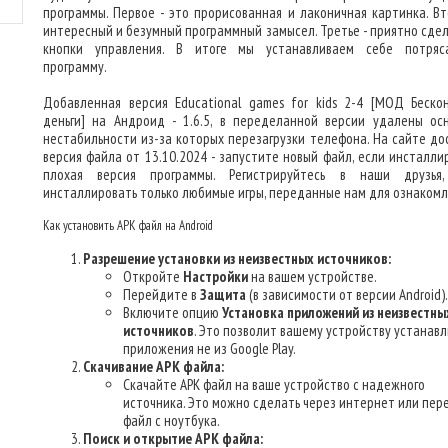
программы. Первое - это прорисованная и лаконичная картинка. Вт
интересный и безумный программный замысел. Третье - приятно сде
кнопки управления. В итоге мы устанавливаем себе потря
программу.
Добавленная версия Educational games for kids 2-4 [МОД Беско
деньги] на Андроид - 1.6.5, в переделанной версии удалены ос
нестабильности из-за которых перезагрузки телефона. На сайте до
версия файла от 13.10.2024 - запустите новый файл, если инсталли
плохая версия программы. Регистрируйтесь в наши друзья
инсталлировать только любимые игры, переданные нам для ознакомл
Как установить APK файл на Android
Разрешение установки из неизвестных источников:
Откройте
Настройки
на вашем устройстве.
Перейдите в
Защита
(в зависимости от версии Android).
Включите опцию
Установка приложений из неизвестны
источников
. Это позволит вашему устройству устанав
приложения не из Google Play.
Скачивание APK файла:
Скачайте APK файл на ваше устройство с надежного
источника. Это можно сделать через интернет или пер
файл с ноутбука.
Поиск и открытие APK файла: