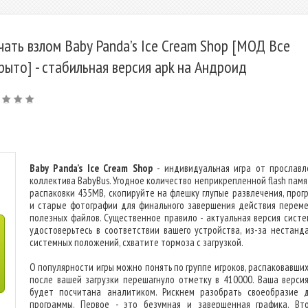
чать взлом Baby Panda’s Ice Cream Shop [МОД Все
рыто] - стабильная версия apk на Андроид
Baby Panda’s Ice Cream Shop
- индивидуальная игра от прославл
коллектива BabyBus. Угодное количество неприкрепленной flash памя
распаковки 435MB, скопируйте на флешку глупые развлечения, прог
и старые фотографии для финального завершения действия перем
полезных файлов. Существенное правило - актуальная версия систем
удостоверьтесь в соответствии вашего устройства, из-за нестанд
системных положений, схватите тормоза с загрузкой.
О популярности игры можно понять по группе игроков, распаковавших
после вашей загрузки перешагнуло отметку в 410000. Ваша верси
будет посчитана аналитиком. Рискнем разобрать своеобразие 
программы. Первое - это безумная и завершенная графика. Вт