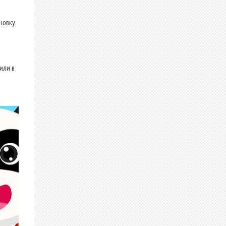
новку.
или в