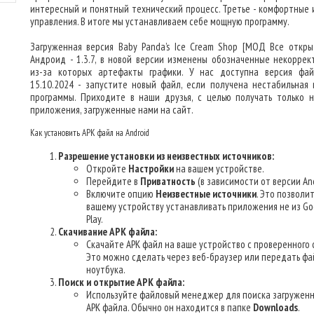
интересный и понятный технический процесс. Третье - комфортные 
управления. В итоге мы устанавливаем себе мощную программу.
Загруженная версия Baby Panda’s Ice Cream Shop [МОД Все откры
Андроид - 1.3.7, в новой версии изменены обозначенные некоррек
из-за которых артефакты графики. У нас доступна версия фа
15.10.2024 - запустите новый файл, если получена нестабильная 
программы. Приходите в наши друзья, с целью получать только 
приложения, загруженные нами на сайт.
Как установить APK файл на Android
Разрешение установки из неизвестных источников:
Откройте
Настройки
на вашем устройстве.
Перейдите в
Приватность
(в зависимости от версии And
Включите опцию
Неизвестные источники
. Это позволи
вашему устройству устанавливать приложения не из Go
Play.
Скачивание APK файла:
Скачайте APK файл на ваше устройство с проверенного 
Это можно сделать через веб-браузер или передать фа
ноутбука.
Поиск и открытие APK файла:
Используйте файловый менеджер для поиска загруженн
APK файла. Обычно он находится в папке
Downloads
.