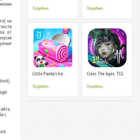
Shop
иконки
Подробнее...
Подробнее...
то] на
тности
йла от
версия
нужные
Little Panda's Ice
Cross The Ages: TCG
Cream Games
roid).
т
Подробнее...
Подробнее...
ogle
сайта.
йл с
ого