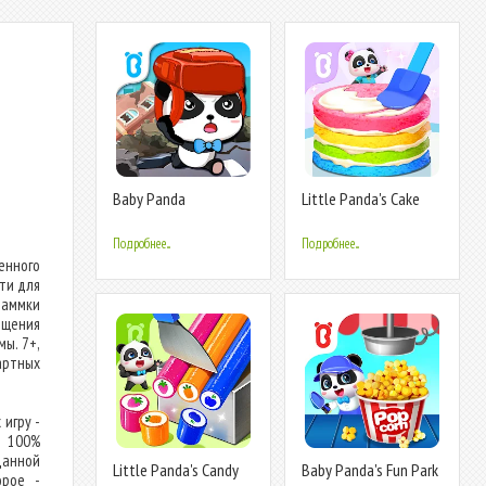
Baby Panda
Little Panda's Cake
Earthquake Safety 1
Shop
Подробнее...
Подробнее...
енного
ти для
раммки
ещения
ы. 7+,
артных
 игру -
я 100%
данной
Little Panda's Candy
Baby Panda's Fun Park
орое -