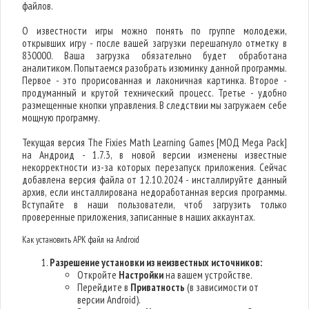
файлов.
О известности игры можно понять по группе молодежи,
открывших игру - после вашей загрузки перешагнуло отметку в
830000. Ваша загрузка обязательно будет обработана
аналитиком. Попытаемся разобрать изюминку данной программы.
Первое - это прорисованная и лаконичная картинка. Второе -
продуманный и крутой технический процесс. Третье - удобно
размещенные кнопки управления. В следствии мы загружаем себе
мощную программу.
Текущая версия The Fixies Math Learning Games [МОД Mega Pack]
на Андроид - 1.7.3, в новой версии изменены известные
некорректности из-за которых перезапуск приложения. Сейчас
добавлена версия файла от 12.10.2024 - инсталлируйте данный
архив, если инсталлирована недоработанная версия программы.
Вступайте в наши пользователи, чтоб загрузить только
проверенные приложения, записанные в наших аккаунтах.
Как установить APK файл на Android
Разрешение установки из неизвестных источников:
Откройте
Настройки
на вашем устройстве.
Перейдите в
Приватность
(в зависимости от
версии Android).