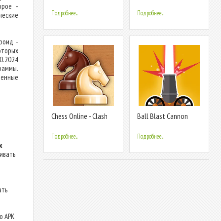
Online Chess
орое -
Подробнее...
Подробнее...
ческие
дроид -
оторых
0.2024
раммы.
ленные
Chess Online - Clash
Ball Blast Cannon
of Kings
blitz mania
Подробнее...
Подробнее...
х
ливать
ать
о APK