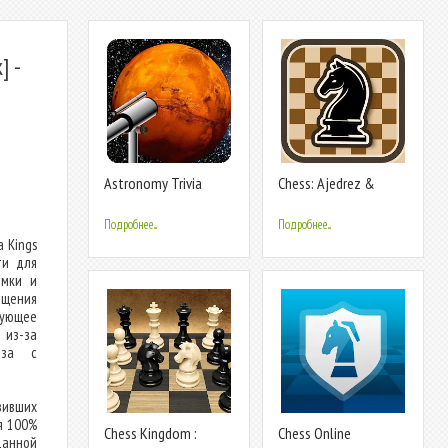
] -
Astronomy Trivia
Chess: Ajedrez &
Universe Quiz
Chess online
Подробнее...
Подробнее...
 Kings
ти для
ммки и
ещения
вующее
 из-за
оза с
вивших
я 100%
Chess Kingdom :
Chess Online
данной