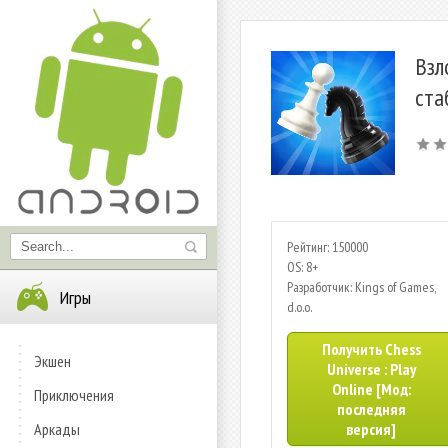
Взл
ста
Рейтинг: 150000
OS: 8+
Разработчик: Kings of Games,
Игры
d.o.o.
Получить Chess
Экшен
Universe : Play
Online [Мод:
Приключения
последняя
Аркады
версия]