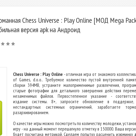
оманная Chess Universe : Play Online [МОД Mega Pack
бильная версия apk на Андроид
Chess Universe : Play Online
- отличная игра от знакомого коллектива
of Games, d.o.o.. Требуемое количество пустой внутренней памя
сборки 394MB, устраните малоприменимые развлечения, програ
старые фотографии для детального завершения действия перем
незаменимых файлов. Первостепенное указание - соответст
издание системы. 8+, запросите обновление в поддержке,
нестандартных системных ограничений, заработаете торм
разархивированием.
О качестве игры можно посмотреть по количеству молодежи, устано
игру - на данный момент перешагнуло отметку в 150000. Ваша верси
будет посчитана метрикой. Сделаем попытку расценить изюминку 