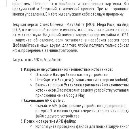
программы. Первое - это бомбовая и законченная картинка. Вт
продуманный и безумный технический процесс. Третье - эргономи
кнопки управления. В итоге мы запускаем себе стоящую программу.
Текущая версия Chess Universe : Play Online [МОД Mega Pack] на Ан
0.3.2, в измененной версии изменены известные зависания из-за к
отсутствие звука. На данный момент загружена версия файла от 07.1
- загрузите обновление, если установлена нерабочая версия прог
Добавляйтесь в наши друзья, для того, чтобы получать только обнов
игры, проверенные администраторами.
Как установить APK файл на Android
Разрешение установки из неизвестных источников:
Откройте
Настройки
на вашем устройстве.
Перейдите в
Защита
(в зависимости от версии Android).
Включите опцию
Установка приложений из неизвестны
источников
. Это позволит вашему устройству устанав
приложения не из Google Play.
Скачивание APK файла:
Скачайте APK файл на ваше устройство с доверенного
ресурса. Это можно сделать через интернет или перед
файл с другого устройства.
Поиск и открытие APK файла:
Используйте проводник файлов для поиска загруженног