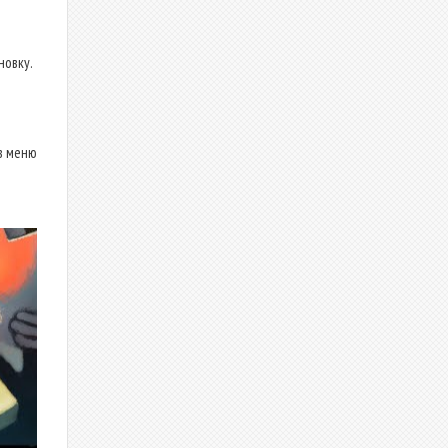
новку.
в меню