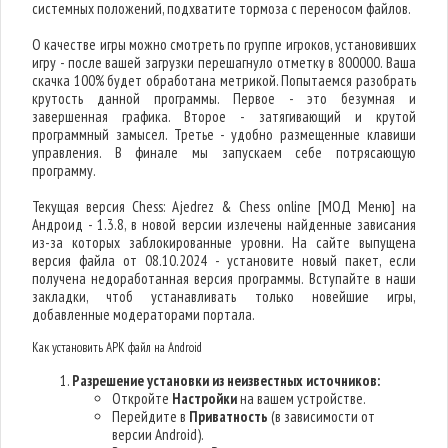
системных положений, подхватите тормоза с переносом файлов.
О качестве игры можно смотреть по группе игроков, установивших
игру - после вашей загрузки перешагнуло отметку в 800000. Ваша
скачка 100% будет обработана метрикой. Попытаемся разобрать
крутость данной программы. Первое - это безумная и
завершенная графика. Второе - затягивающий и крутой
программный замысел. Третье - удобно размещенные клавиши
управления. В финале мы запускаем себе потрясающую
программу.
Текущая версия Chess: Ajedrez & Chess online [МОД Меню] на
Андроид - 1.3.8, в новой версии излечены найденные зависания
из-за которых заблокированные уровни. На сайте выпущена
версия файла от 08.10.2024 - установите новый пакет, если
получена недоработанная версия программы. Вступайте в наши
закладки, чтоб устанавливать только новейшие игры,
добавленные модераторами портала.
Как установить APK файл на Android
Разрешение установки из неизвестных источников:
Откройте
Настройки
на вашем устройстве.
Перейдите в
Приватность
(в зависимости от
версии Android).