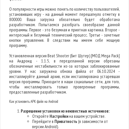
О популярности игры можно понять по количеству пользователей,
установивших игру - на данный момент перешагнуло отметку в
800000. Ваша загрузка обязательно будет обработана
разработчиком. Попытаемся разобрать своеобразие данной
программы. Первое - это безумная и приятная картинка. Второе -
интересный и безумный технический процесс. Третье - зачетные
кнопки управления. В следствии мы имеем себе мощную
программу.
Установленная версия Beat Shooter (Бит Шутер) [МОД Mega Pack]
на Андроид - 1.1.5, в переделанной версии обрезаны
обозначенные нестабильности из-за которых заблокированные
уровни. У нас загружена обнова файла от 06.10.2024 -
инсталлируйте данный архив, если инсталлирована устаревшая
версия программы. Приходите в наши социальные сети, для того,
чтобы инсталлировать только проверенные программы,
предоставленные разработчиком.
Как установить APK файл на Android
Разрешение установки из неизвестных источников:
Откройте
Настройки
на вашем устройстве.
Перейдите в
Приватность
(в зависимости от
версии Android).