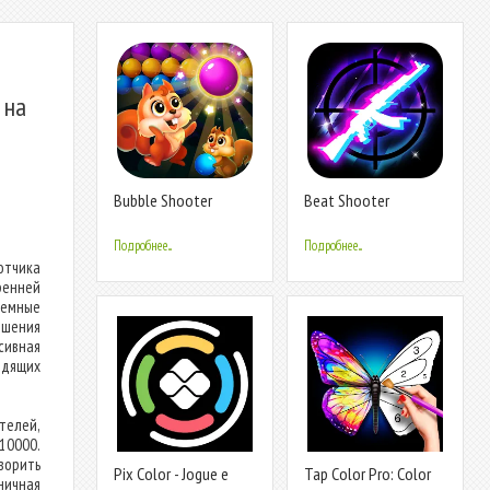
 на
Bubble Shooter
Beat Shooter
Rescue
Подробнее...
Подробнее...
отчика
ренней
емные
ршения
сивная
одящих
телей,
10000.
ворить
Pix Color - Jogue e
Tap Color Pro: Color
ничная