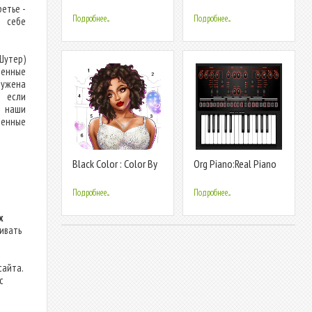
Ganhe
By Number
етье -
Подробнее...
Подробнее...
м себе
Шутер)
ченные
ружена
, если
в наши
ренные
Black Color : Color By
Org Piano:Real Piano
Number
Keyboard
Подробнее...
Подробнее...
х
ливать
сайта.
с