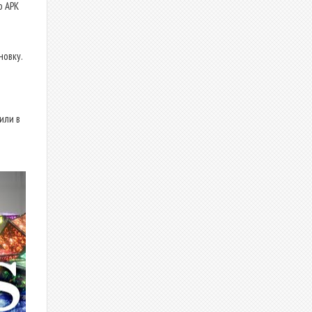
о APK
новку.
или в