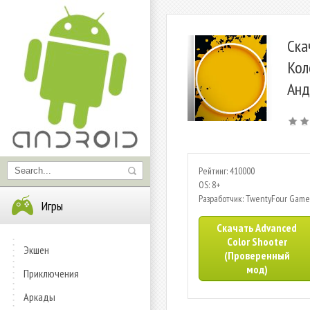
Ска
Кол
Анд
Рейтинг: 410000
OS: 8+
Разработчик: TwentyFour Game
Игры
Скачать Advanced
Color Shooter
Экшен
(Проверенный
мод)
Приключения
Аркады