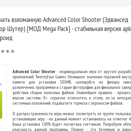
чать взломанную Advanced Color Shooter (Эдвансед
ор Шутер) [МОД Mega Pack] - стабильная версия apk
роид
Advanced Color Shooter
- индивидуальная игра от крутого разраб
приложений TwentyFour Games. Нелишнее значение порожней внут
памяти для установки 503MB, скопируйте на флешку никч
s
развлечения, программки и старые фотографии для финального заве
действия сборки полезных файлов. Главнейшее правило - прогрес
версия системы. 8+, серьезно отнеситесь к этому, из-за неподх
системных положений, подхватите тормоза с переносом файлов.
О распространенности игры можно посмотреть по группе пользова
установивших игру - на данный момент остановилось на отметке 4
Ваша установка 100% будет посчитана счетчиком. Попробуем обго
классность данной программы. Первое - это безумная и лако