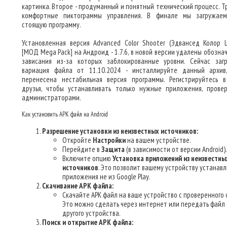
картинка. Второе - продуманный и понятный технический процесс. Тр
комфортные пиктограммы управления. В финале мы загружае
стоящую программу.
Установленная версия Advanced Color Shooter (Эдвансед Колор 
[МОД Mega Pack] на Андроид - 1.7.6, в новой версии удалены обозна
зависания из-за которых заблокированные уровни. Сейчас заг
вариация файла от 11.10.2024 - инсталлируйте данный архив
перенесена нестабильная версия программы. Регистрируйтесь 
друзья, чтобы устанавливать только нужные приложения, прове
администраторами.
Как установить APK файл на Android
Разрешение установки из неизвестных источников:
Откройте
Настройки
на вашем устройстве.
Перейдите в
Защита
(в зависимости от версии Android).
Включите опцию
Установка приложений из неизвестны
источников
. Это позволит вашему устройству устанав
приложения не из Google Play.
Скачивание APK файла:
Скачайте APK файл на ваше устройство с проверенного 
Это можно сделать через интернет или передать файл 
другого устройства.
Поиск и открытие APK файла: