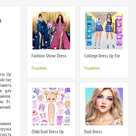
я
Fashion Show: Dress
College Dress Up for
up Games
Girls
Подробнее...
Подробнее...
ess Up
ойстве
амять
ии для
йлов.
ы. 9+,
жений,
рывших
грузка
Chibi Doll Dress Up
Doll Dress
сность