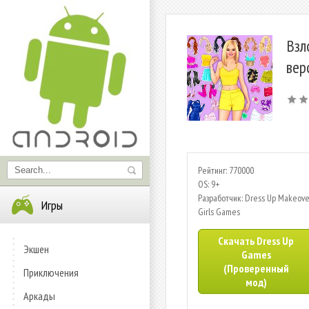
Взл
вер
Рейтинг: 770000
OS: 9+
Разработчик: Dress Up Makeove
Игры
Girls Games
Скачать Dress Up
Экшен
Games
(Проверенный
Приключения
мод)
Аркады