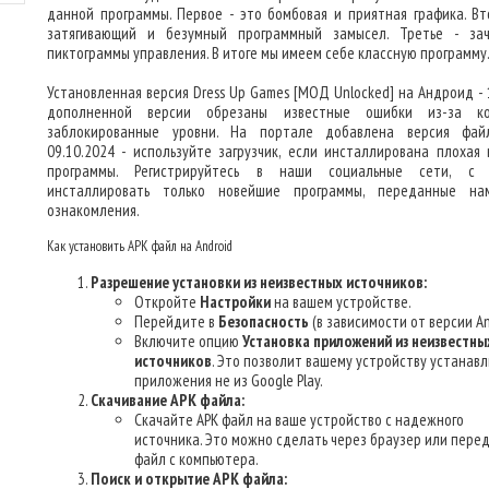
данной программы. Первое - это бомбовая и приятная графика. Вт
затягивающий и безумный программный замысел. Третье - за
пиктограммы управления. В итоге мы имеем себе классную программу
Установленная версия Dress Up Games [МОД Unlocked] на Андроид - 1
дополненной версии обрезаны известные ошибки из-за ко
заблокированные уровни. На портале добавлена версия фа
09.10.2024 - используйте загрузчик, если инсталлирована плохая 
программы. Регистрируйтесь в наши социальные сети, с 
инсталлировать только новейшие программы, переданные н
ознакомления.
Как установить APK файл на Android
Разрешение установки из неизвестных источников:
Откройте
Настройки
на вашем устройстве.
Перейдите в
Безопасность
(в зависимости от версии An
Включите опцию
Установка приложений из неизвестны
источников
. Это позволит вашему устройству устанав
приложения не из Google Play.
Скачивание APK файла:
Скачайте APK файл на ваше устройство с надежного
источника. Это можно сделать через браузер или пере
файл с компьютера.
Поиск и открытие APK файла: