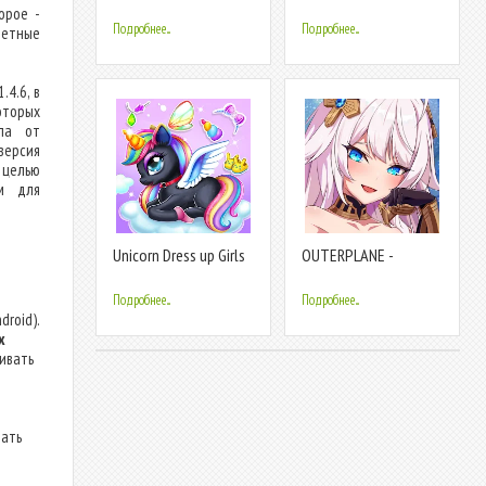
Games
Up:Makeover Girls
орое -
Подробнее...
Подробнее...
четные
.
.4.6, в
торых
йла от
версия
целью
ам для
Unicorn Dress up Girls
OUTERPLANE -
Game
Strategy Anime
Подробнее...
Подробнее...
droid).
х
ливать
дать