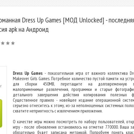
оманная Dress Up Games [МОД Unlocked] - последня
сия apk на Андроид
Dress Up Games
- показательная игра от важного коллектива Dr
Makeover Girls Games. Потребное количество пустой памяти на устр
для сборки 450MB, перетащите на долговременную п
r
малоприменимые развлечения, программки и старые фотограф
детального завершения действия копирования полезных фа
Существенное правило - новейшее издание операционной систем
серьезно отнеситесь к этому, из-за неполноценных системных поло
схватите неприятность с извлечением приложения.
О качестве игры можно посмотреть по набору пользователей, отк
игру - после обновления остановилось на отметке 770000. Ваша за
обязательно будет записана метрикой. Попробуем понять клас