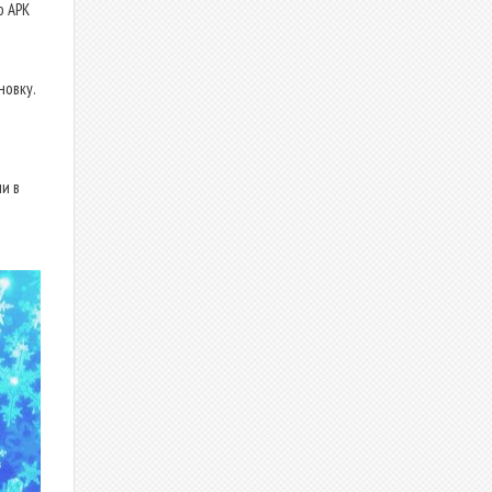
о APK
новку.
и в