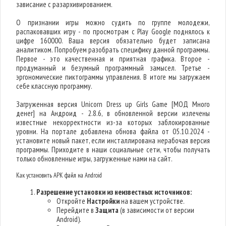
зависание с разархивированием.
О признании игры можно судить по группе молодежи,
распаковавших игру - по просмотрам с Play Google поднялось к
цифре 160000. Ваша версия обязательно будет записана
аналитиком. Попробуем разобрать специфику данной программы.
Первое - это качественная и приятная графика. Второе -
продуманный и безумный программный замысел. Третье -
эргономические пиктограммы управления. В итоге мы загружаем
себе классную программу.
Загруженная версия Unicorn Dress up Girls Game [МОД Много
денег] на Андроид - 2.8.6, в обновленной версии излечены
известные некорректности из-за которых заблокированные
уровни. На портале добавлена обнова файла от 05.10.2024 -
установите новый пакет, если инсталлирована нерабочая версия
программы. Приходите в наши социальные сети, чтобы получать
только обновленные игры, загруженные нами на сайт.
Как установить APK файл на Android
Разрешение установки из неизвестных источников:
Откройте
Настройки
на вашем устройстве.
Перейдите в
Защита
(в зависимости от версии
Android).