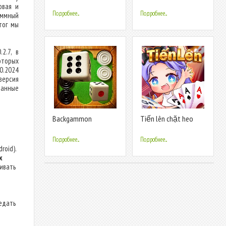
Mobile Cover
овая и
Подробнее...
Подробнее...
аммный
тог мы
2.7, в
оторых
0.2024
версия
манные
Backgammon
Tiến lên chặt heo
Cybernetic
Подробнее...
Подробнее...
roid).
х
ливать
едать