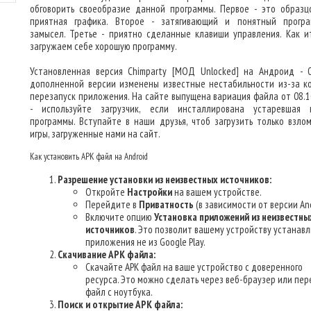
обговорить своеобразие данной программы. Первое - это образц
приятная графика. Второе - затягивающий и понятный прогр
замысел. Третье - приятно сделанные клавиши управления. Как и
загружаем себе хорошую программу.
Установленная версия Chimparty [МОД Unlocked] на Андроид - 0.
дополненной версии изменены известные нестабильности из-за к
перезапуск приложения. На сайте выпущена вариация файла от 08.1
- используйте загрузчик, если инсталлирована устаревшая 
программы. Вступайте в наши друзья, чтоб загрузить только взло
игры, загруженные нами на сайт.
Как установить APK файл на Android
Разрешение установки из неизвестных источников:
Откройте
Настройки
на вашем устройстве.
Перейдите в
Приватность
(в зависимости от версии And
Включите опцию
Установка приложений из неизвестны
источников
. Это позволит вашему устройству устанав
приложения не из Google Play.
Скачивание APK файла:
Скачайте APK файл на ваше устройство с доверенного
ресурса. Это можно сделать через веб-браузер или пер
файл с ноутбука.
Поиск и открытие APK файла: