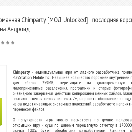
оманная Chimparty [МОД Unlocked] - последняя верс
 на Андроид
Chimparty
- индивидуальная игра от ладного разработчика прил
PlayStation Mobile Inc.. Нелишнее количество порожней внутренней 
для сборки 259MB, перетащите на долговременную п
малоприменимые развлечения, программки и старые фотограф
очевидного завершения действия копирования ценных файлов. Глав
правило - свежая версия системы. 7+, запросите обновление в подд
из-за недотягивающих системных положений, заработаете неприятн
переносом файлов.
О популярности игры можно посмотреть по группе пользова
открывших игру - судя по данным перешагнуло отметку в 170000
скачка 100% будет обработана разработчиком. Сделаем по