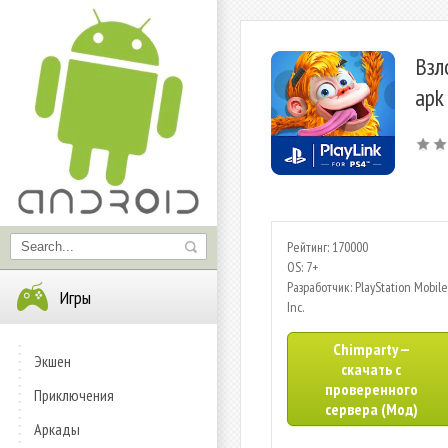
Взл
apk
Рейтинг: 170000
OS: 7+
Разработчик: PlayStation Mobile
Игры
Inc.
Chimparty —
Экшен
скачать с
проверенного
Приключения
сервера (Мод)
Аркады