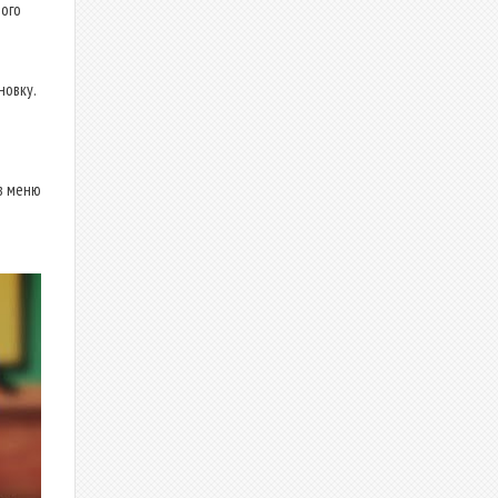
ого
новку.
в меню