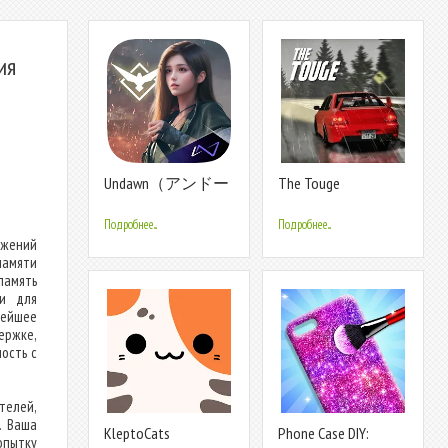
ия
Undawn（アンドー
The Touge
ン）
Подробнее...
Подробнее...
ожений
памяти
амять
ии для
нейшее
ержке,
ость с
телей,
. Ваша
KleptoCats
Phone Case DIY:
пытку