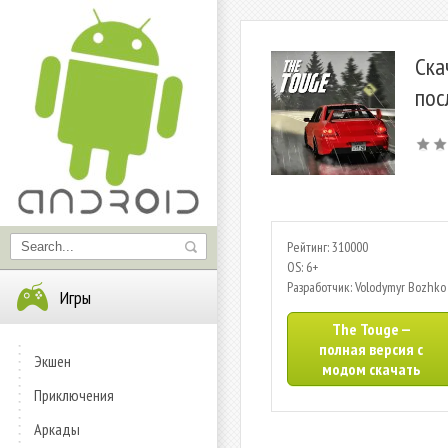
Ска
пос
Рейтинг: 310000
OS: 6+
Разработчик: Volodymyr Bozhko
Игры
The Touge —
полная версия с
Экшен
модом скачать
Приключения
Аркады