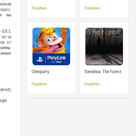
games
Life
шенная
Подробнее...
Подробнее...
оцесс.
ге мы
 0.8.3,
 из-за
йла от
граммы.
манные
Chimparty
Slendrina: The Forest
Подробнее...
Подробнее...
droid).
т
ogle