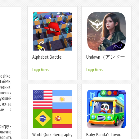
Alphabet Battle:
Undawn（アンドー
Room Maze
ン）
Подробнее...
Подробнее...
ozhko.
436MB,
чения,
ршения
вующий
 из-за
ние с
игру -
значно
World Quiz: Geography
Baby Panda's Town:
орить