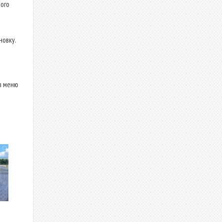
ого
новку.
в меню