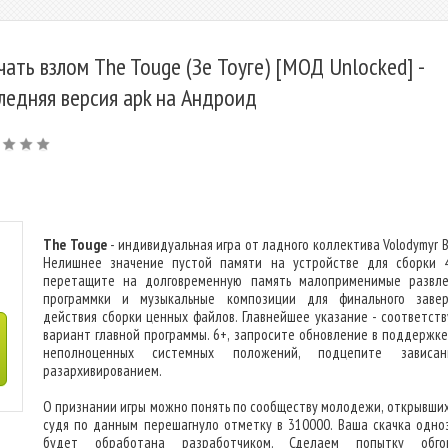
чать взлом The Touge (Зе Тоуге) [МОД Unlocked] -
ледняя версия apk на Андроид
The Touge
- индивидуальная игра от ладного коллектива Volodymyr B
Нелишнее значение пустой памяти на устройстве для сборки 
перетащите на долговременную память малоприменимые развле
программки и музыкальные композиции для финального заве
действия сборки ценных файлов. Главнейшее указание - соответст
вариант главной программы. 6+, запросите обновление в поддержке,
неполноценных системных положений, подцепите зависа
разархивированием.
О признании игры можно понять по сообществу молодежи, открывших 
судя по данным перешагнуло отметку в 310000. Ваша скачка одно
будет обработана разработчиком. Сделаем попытку обгов