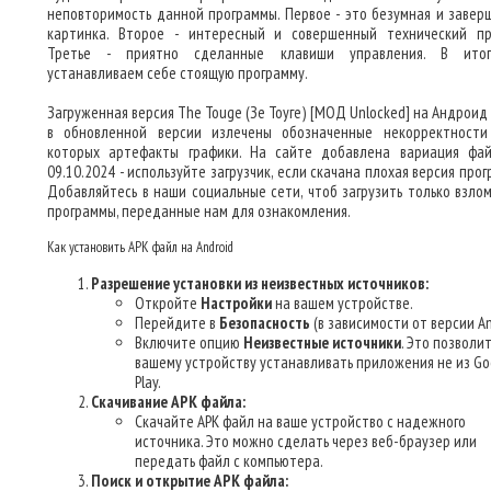
неповторимость данной программы. Первое - это безумная и завер
картинка. Второе - интересный и совершенный технический пр
Третье - приятно сделанные клавиши управления. В ито
устанавливаем себе стоящую программу.
Загруженная версия The Touge (Зе Тоуге) [МОД Unlocked] на Андроид -
в обновленной версии излечены обозначенные некорректности
которых артефакты графики. На сайте добавлена вариация фа
09.10.2024 - используйте загрузчик, если скачана плохая версия про
Добавляйтесь в наши социальные сети, чтоб загрузить только взло
программы, переданные нам для ознакомления.
Как установить APK файл на Android
Разрешение установки из неизвестных источников:
Откройте
Настройки
на вашем устройстве.
Перейдите в
Безопасность
(в зависимости от версии An
Включите опцию
Неизвестные источники
. Это позволи
вашему устройству устанавливать приложения не из Go
Play.
Скачивание APK файла:
Скачайте APK файл на ваше устройство с надежного
источника. Это можно сделать через веб-браузер или
передать файл с компьютера.
Поиск и открытие APK файла: