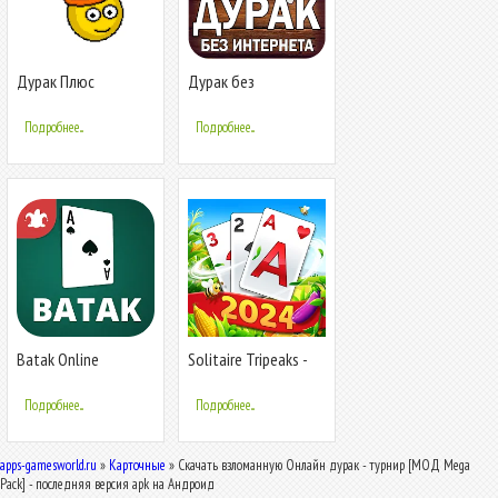
Дурак Плюс
Дурак без
интернета и онлайн
Подробнее...
Подробнее...
Batak Online
Solitaire Tripeaks -
Farm Trip
Подробнее...
Подробнее...
apps-gamesworld.ru
»
Карточные
» Скачать взломанную Онлайн дурак - турнир [МОД Mega
Pack] - последняя версия apk на Андроид