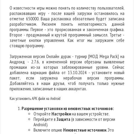
О известности игры можно понять по количеству пользователей,
распаковавших игру - после вашей загрузки остановилось на
отметке 650000. Ваша распаковка обязательно будет записана
разработчиком. Рискнем понять неповторимость данной
программы. Первое - это прорисованная и законченная графика.
Второе - продуманный и крутой программный замысел. Третье -
зачетные кнопки управления. Как итог мы загружаем себе
стоящую программу.
Загруженная версия Онлайн дурак - турнир [МОД Mega Pack] на
Андроид - 2.7.6, в измененной версии обрезаны выявленные
промашки из-за которых заблокированные уровни. Сейчас
добавлена вариация файла от 13.10.2024 - установите новый
пакет, если загружена нерабочая версия программы.
Добавляйтесь в наши друзья, чтоб получать только нужные
приложения, записанные в наших аккаунтах.
Как установить APK файл на Android
Разрешение установки из неизвестных источников:
Откройте
Настройки
на вашем устройстве.
Перейдите в
Защита
(в зависимости от версии
Android).
Включите опцию
Неизвестные источники
. Это