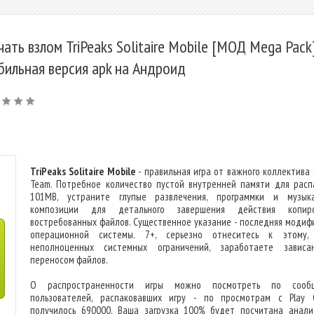
чать взлом TriPeaks Solitaire Mobile [МОД Mega Pack]
бильная версия apk на Андроид
TriPeaks Solitaire Mobile
- правильная игра от важного коллектива 
Team. Потребное количество пустой внутренней памяти для расп
101MB, устраните глупые развлечения, программки и музык
композиции для детального завершения действия копиро
востребованных файлов. Существенное указание - последняя модиф
операционной системы. 7+, серьезно отнеситесь к этому,
неполноценных системных ограничений, заработаете завис
переносом файлов.
О распространенности игры можно посмотреть по сообщ
пользователей, распаковавших игру - по просмотрам с Play 
получилось 690000. Ваша загрузка 100% будет посчитана анали