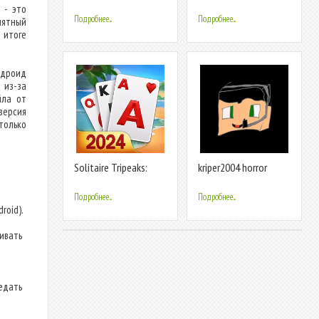
TriPeaks
Farm Trip
 - это
Подробнее...
Подробнее...
нятный
 итоге
Андроид
 из-за
йла от
версия
только
Solitaire Tripeaks:
kriper2004 horror
Card Games
Подробнее...
Подробнее...
roid).
ливать
едать