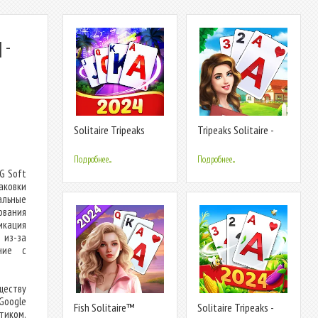
 -
Solitaire Tripeaks
Tripeaks Solitaire -
Diary
Home Town
Подробнее...
Подробнее...
G Soft
аковки
альные
вания
икация
 из-за
ание с
еству
Google
Fish Solitaire™
Solitaire Tripeaks -
тиком.