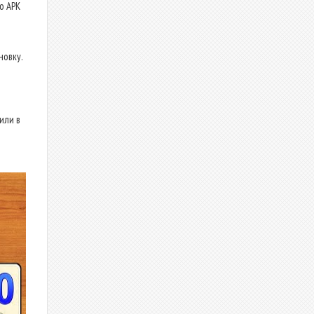
о APK
новку.
или в