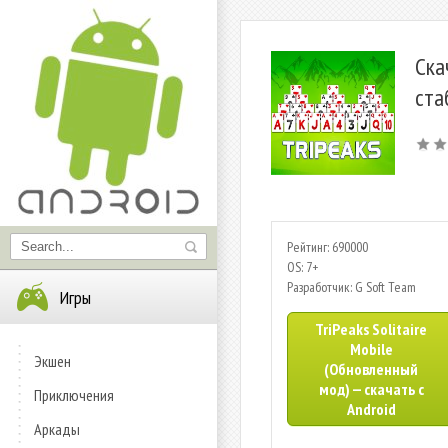
Ска
ста
Рейтинг: 690000
OS: 7+
Разработчик: G Soft Team
Игры
TriPeaks Solitaire
Mobile
Экшен
(Обновленный
мод) — скачать с
Приключения
Android
Аркады