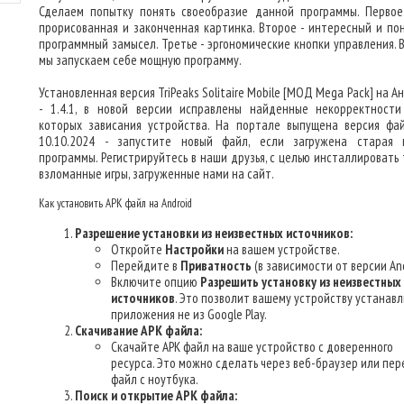
Сделаем попытку понять своеобразие данной программы. Первое
прорисованная и законченная картинка. Второе - интересный и по
программный замысел. Третье - эргономические кнопки управления. В
мы запускаем себе мощную программу.
Установленная версия TriPeaks Solitaire Mobile [МОД Mega Pack] на 
- 1.4.1, в новой версии исправлены найденные некорректности
которых зависания устройства. На портале выпущена версия фа
10.10.2024 - запустите новый файл, если загружена старая 
программы. Регистрируйтесь в наши друзья, с целью инсталлировать 
взломанные игры, загруженные нами на сайт.
Как установить APK файл на Android
Разрешение установки из неизвестных источников:
Откройте
Настройки
на вашем устройстве.
Перейдите в
Приватность
(в зависимости от версии And
Включите опцию
Разрешить установку из неизвестных
источников
. Это позволит вашему устройству устанав
приложения не из Google Play.
Скачивание APK файла:
Скачайте APK файл на ваше устройство с доверенного
ресурса. Это можно сделать через веб-браузер или пер
файл с ноутбука.
Поиск и открытие APK файла: