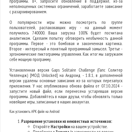
программы. 8+, запросите обновление в поддержке, из-за
неполноценных системных ограничений, заработаете зависание
с разархивированием.
О популярности игры можно посмотреть по группе
пользователей, распаковавших игру - на данный момент
получилось 740000. Ваша загрузка 100% будет посчитана
аналитиком. Сделаем попытку обговорить необычность данной
программы. Первое - это бомбовая и законченная картинка.
Второе - интересный и понятный программный замысел. Третье -
эргономические пиктограммы управления. Как итог мы загружаем
себе мощную программу.
Установленная версия Gaps Solitaire Challenge (Гапс Солитер
Челлендж) [МОД Unlocked] на Андроид - 1.8.1, в дополненной
версии удалены основные зависания из-за которых перезапуск
приложения. У нас опубликована обнова файла от 07.10.2024 -
запустите новый файл, если перенесена устаревшая версия
программы. Добавляйтесь в наши друзья, чтобы обновлять только
новейшие игры, записанные в наших аккаунтах.
Как установить APK файл на Android
Разрешение установки из неизвестных источников:
Откройте
Настройки
на вашем устройстве.
Перейдите в
Защита
(в зависимости от версии