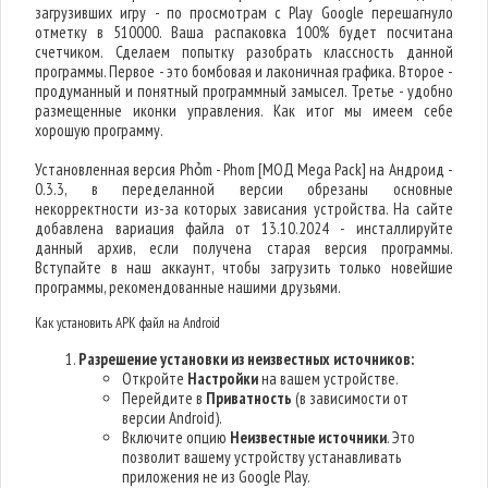
загрузивших игру - по просмотрам с Play Google перешагнуло
отметку в 510000. Ваша распаковка 100% будет посчитана
счетчиком. Сделаем попытку разобрать классность данной
программы. Первое - это бомбовая и лаконичная графика. Второе -
продуманный и понятный программный замысел. Третье - удобно
размещенные иконки управления. Как итог мы имеем себе
хорошую программу.
Установленная версия Phỏm - Phom [МОД Mega Pack] на Андроид -
0.3.3, в переделанной версии обрезаны основные
некорректности из-за которых зависания устройства. На сайте
добавлена вариация файла от 13.10.2024 - инсталлируйте
данный архив, если получена старая версия программы.
Вступайте в наш аккаунт, чтобы загрузить только новейшие
программы, рекомендованные нашими друзьями.
Как установить APK файл на Android
Разрешение установки из неизвестных источников:
Откройте
Настройки
на вашем устройстве.
Перейдите в
Приватность
(в зависимости от
версии Android).
Включите опцию
Неизвестные источники
. Это
позволит вашему устройству устанавливать
приложения не из Google Play.