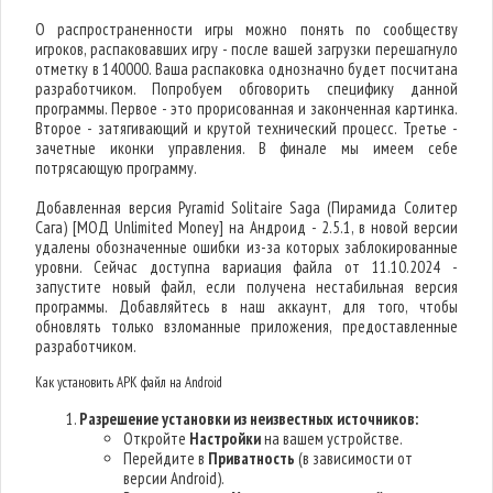
О распространенности игры можно понять по сообществу
игроков, распаковавших игру - после вашей загрузки перешагнуло
отметку в 140000. Ваша распаковка однозначно будет посчитана
разработчиком. Попробуем обговорить специфику данной
программы. Первое - это прорисованная и законченная картинка.
Второе - затягивающий и крутой технический процесс. Третье -
зачетные иконки управления. В финале мы имеем себе
потрясающую программу.
Добавленная версия Pyramid Solitaire Saga (Пирамида Солитер
Сага) [МОД Unlimited Money] на Андроид - 2.5.1, в новой версии
удалены обозначенные ошибки из-за которых заблокированные
уровни. Сейчас доступна вариация файла от 11.10.2024 -
запустите новый файл, если получена нестабильная версия
программы. Добавляйтесь в наш аккаунт, для того, чтобы
обновлять только взломанные приложения, предоставленные
разработчиком.
Как установить APK файл на Android
Разрешение установки из неизвестных источников:
Откройте
Настройки
на вашем устройстве.
Перейдите в
Приватность
(в зависимости от
версии Android).