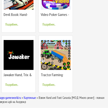
Devil Book: Hand-
Video Poker Games -
Drawn MMO
Multi Hand
Подробнее...
Подробнее...
Jawaker Hand, Trix &
Tractor Farming:
Solitaire
Tractor Games
Подробнее...
Подробнее...
apps-gamesworld.ru
»
Карточные
» Взлом Hand and Foot Canasta [МОД Много денег] - полная
версия apk на Андроид