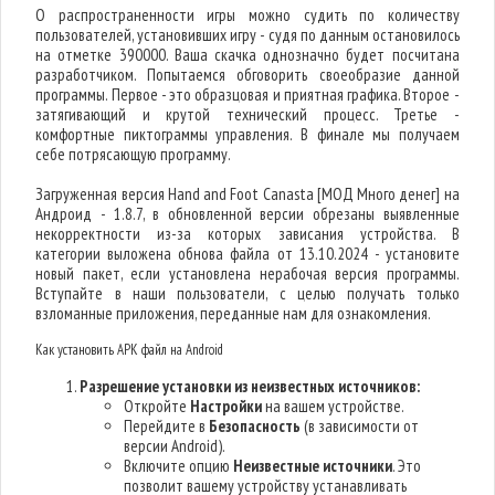
О распространенности игры можно судить по количеству
пользователей, установивших игру - судя по данным остановилось
на отметке 390000. Ваша скачка однозначно будет посчитана
разработчиком. Попытаемся обговорить своеобразие данной
программы. Первое - это образцовая и приятная графика. Второе -
затягивающий и крутой технический процесс. Третье -
комфортные пиктограммы управления. В финале мы получаем
себе потрясающую программу.
Загруженная версия Hand and Foot Canasta [МОД Много денег] на
Андроид - 1.8.7, в обновленной версии обрезаны выявленные
некорректности из-за которых зависания устройства. В
категории выложена обнова файла от 13.10.2024 - установите
новый пакет, если установлена нерабочая версия программы.
Вступайте в наши пользователи, с целью получать только
взломанные приложения, переданные нам для ознакомления.
Как установить APK файл на Android
Разрешение установки из неизвестных источников:
Откройте
Настройки
на вашем устройстве.
Перейдите в
Безопасность
(в зависимости от
версии Android).
Включите опцию
Неизвестные источники
. Это
позволит вашему устройству устанавливать