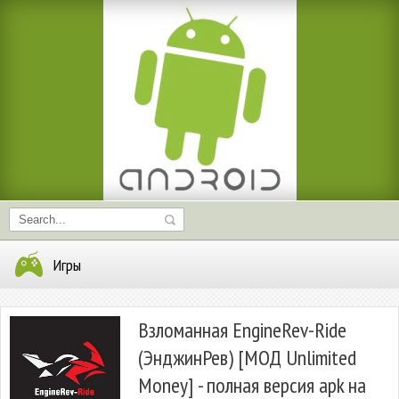
Игры
Взломанная EngineRev-Ride
(ЭнджинРев) [МОД Unlimited
Money] - полная версия apk на