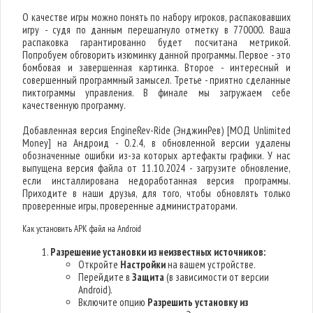
О качестве игры можно понять по набору игроков, распаковавших
игру - судя по данным перешагнуло отметку в 770000. Ваша
распаковка гарантированно будет посчитана метрикой.
Попробуем обговорить изюминку данной программы. Первое - это
бомбовая и завершенная картинка. Второе - интересный и
совершенный программный замысел. Третье - приятно сделанные
пиктограммы управления. В финале мы загружаем себе
качественную программу.
Добавленная версия EngineRev-Ride (ЭнджинРев) [МОД Unlimited
Money] на Андроид - 0.2.4, в обновленной версии удалены
обозначенные ошибки из-за которых артефакты графики. У нас
выпущена версия файла от 11.10.2024 - загрузите обновление,
если инсталлирована недоработанная версия программы.
Приходите в наши друзья, для того, чтобы обновлять только
проверенные игры, проверенные администраторами.
Как установить APK файл на Android
Разрешение установки из неизвестных источников:
Откройте
Настройки
на вашем устройстве.
Перейдите в
Защита
(в зависимости от версии
Android).
Включите опцию
Разрешить установку из