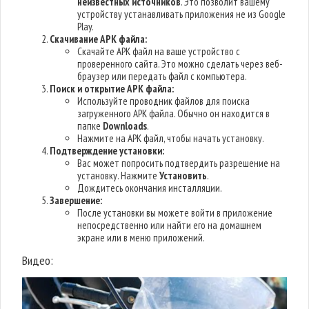
неизвестных источников
. Это позволит вашему
устройству устанавливать приложения не из Google
Play.
Скачивание APK файла:
Скачайте APK файл на ваше устройство с
проверенного сайта. Это можно сделать через веб-
браузер или передать файл с компьютера.
Поиск и открытие APK файла:
Используйте проводник файлов для поиска
загруженного APK файла. Обычно он находится в
папке
Downloads
.
Нажмите на APK файл, чтобы начать установку.
Подтверждение установки:
Вас может попросить подтвердить разрешение на
установку. Нажмите
Установить
.
Дождитесь окончания инсталляции.
Завершение:
После установки вы можете войти в приложение
непосредственно или найти его на домашнем
экране или в меню приложений.
Видео: