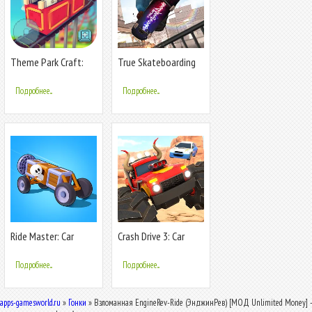
Theme Park Craft:
True Skateboarding
Build & Ride
Ride Style
Подробнее...
Подробнее...
Ride Master: Car
Crash Drive 3: Car
Builder Game
Stunting
Подробнее...
Подробнее...
apps-gamesworld.ru
»
Гонки
» Взломанная EngineRev-Ride (ЭнджинРев) [МОД Unlimited Money] -