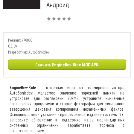
Андроид
Рейтинг: 770000
OS: 9+
Разработчик: AutoSonicdev
Скачать EngineRev-Ride MOD APK
EngineRev-Ride
- отменная игра от всемирного автора
AutoSonicdev. Желаемое значение порожней памяти на
устройстве для распаковки 207MB, устраните никчемные
развлечения, программки и старые фотографии для финального
завершения действия копирования незаменимых файлов.
Основоположное указание - прогрессивное издание системы. 9+,
запросите обновление в поддержке, из-за нестандартных
системных ограничений, заработаете тормоза с
разархивированием.