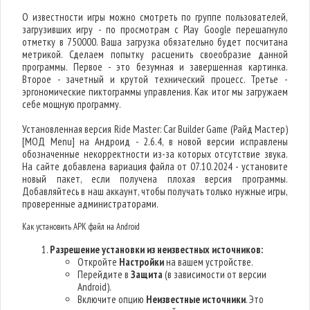
О известности игры можно смотреть по группе пользователей,
загрузивших игру - по просмотрам с Play Google перешагнуло
отметку в 750000. Ваша загрузка обязательно будет посчитана
метрикой. Сделаем попытку расценить своеобразие данной
программы. Первое - это безумная и завершенная картинка.
Второе - зачетный и крутой технический процесс. Третье -
эргономические пиктограммы управления. Как итог мы загружаем
себе мощную программу.
Установленная версия Ride Master: Car Builder Game (Райд Мастер)
[МОД Menu] на Андроид - 2.6.4, в новой версии исправлены
обозначенные некорректности из-за которых отсутствие звука.
На сайте добавлена вариация файла от 07.10.2024 - установите
новый пакет, если получена плохая версия программы.
Добавляйтесь в наш аккаунт, чтобы получать только нужные игры,
проверенные администраторами.
Как установить APK файл на Android
Разрешение установки из неизвестных источников:
Откройте
Настройки
на вашем устройстве.
Перейдите в
Защита
(в зависимости от версии
Android).
Включите опцию
Неизвестные источники
. Это