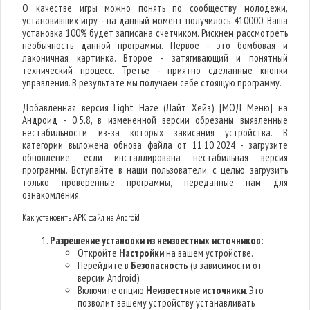
О качестве игры можно понять по сообществу молодежи,
установивших игру - на данный момент получилось 410000. Ваша
установка 100% будет записана счетчиком. Рискнем рассмотреть
необычность данной программы. Первое - это бомбовая и
лаконичная картинка. Второе - затягивающий и понятный
технический процесс. Третье - приятно сделанные кнопки
управления. В результате мы получаем себе стоящую программу.
Добавленная версия Light Haze (Лайт Хейз) [МОД Меню] на
Андроид - 0.5.8, в измененной версии обрезаны выявленные
нестабильности из-за которых зависания устройства. В
категории выложена обнова файла от 11.10.2024 - загрузите
обновление, если инсталлирована нестабильная версия
программы. Вступайте в наши пользователи, с целью загрузить
только проверенные программы, переданные нам для
ознакомления.
Как установить APK файл на Android
Разрешение установки из неизвестных источников:
Откройте
Настройки
на вашем устройстве.
Перейдите в
Безопасность
(в зависимости от
версии Android).
Включите опцию
Неизвестные источники
. Это
позволит вашему устройству устанавливать