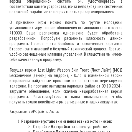
версия операционной системы. 6+, удостоверьтесь в
соответствии вашего устройства, из-за неподходящих системных
положений, заработаете неприятность с разархивированием.
О признании игры можно понять по группе молодежи,
установивших игру - после обновления остановилось на отметке
710000. Ваша распаковка однозначно будет обработана
разработчиком. Попробуем расценить классность данной
программы. Первое - это бомбовая и законченная картинка.
Второе - затягивающий и безумный технический процесс. Третье -
удобно размещенные клавиши управления. В следствии мы имеем
себе качественную программу.
Текущая версия Lost Light: Weapon Skin Treat (Лост Лайт) [МОД
Бесконечные деньги] на Андроид - 0.7.5, в измененной версии
исправлены найденные промашки из-за которых перезагрузки
телефона. На портале выпущена вариация файла от 09.10.2024 -
загрузите обновление, если скачана недоработанная версия
программы. Регистрируйтесь в наши пользователи, чтобы
получать только новейшие игры, записанные в наших аккаунтах.
Как установить APK файл на Android
Разрешение установки из неизвестных источников:
Откройте
Настройки
на вашем устройстве.
Перейдите в
Приватность
(в зависимости от