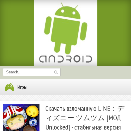
Игры
Скачать взломанную LINE：デ
ィズニー ツムツム [МОД
Unlocked] - стабильная версия