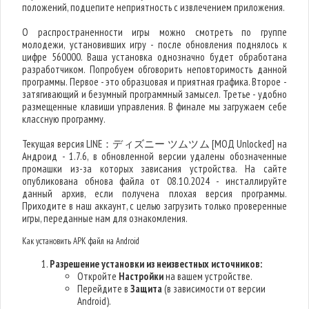
положений, подцепите неприятность с извлечением приложения.
О распространенности игры можно смотреть по группе
молодежи, установивших игру - после обновления поднялось к
цифре 560000. Ваша установка однозначно будет обработана
разработчиком. Попробуем обговорить неповторимость данной
программы. Первое - это образцовая и приятная графика. Второе -
затягивающий и безумный программный замысел. Третье - удобно
размещенные клавиши управления. В финале мы загружаем себе
классную программу.
Текущая версия LINE：ディズニー ツムツム [МОД Unlocked] на
Андроид - 1.7.6, в обновленной версии удалены обозначенные
промашки из-за которых зависания устройства. На сайте
опубликована обнова файла от 08.10.2024 - инсталлируйте
данный архив, если получена плохая версия программы.
Приходите в наш аккаунт, с целью загрузить только проверенные
игры, переданные нам для ознакомления.
Как установить APK файл на Android
Разрешение установки из неизвестных источников:
Откройте
Настройки
на вашем устройстве.
Перейдите в
Защита
(в зависимости от версии
Android).