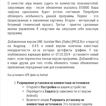
О качестве игры можно судить по количеству пользователей,
загрузивших игру - после обновления оказалось 850000. Ваша
загрузка однозначно будет учтена счетчиком. Попробуем
обговорить необычность данной программы. Первое - это
прорисованная и лаконичная картинка. Второе - интересный и
безумный технический процесс. Третье - приятно сделанные
иконки управления. В следствии мы запускаем себе классную
программу.
Добавленная версия LINE: Gundam Wars (Лайн) [МОД Все открыто]
на Андроид - 0.4.9, в новой версии излечены известные
некорректности из-за которых артефакты графики. У нас
опубликована вариация файла от 07.10.2024 - установите новый
пакет, если перенесена плохая версия программы. Добавляйтесь
в наши друзья, для того, чтобы обновлять только обновленные
приложения, переданные нам для ознакомления.
Как установить APK файл на Android
Разрешение установки из неизвестных источников:
Откройте
Настройки
на вашем устройстве.
Перейдите в
Защита
(в зависимости от версии
Android).
Включите опцию
Разрешить установку из
неизвестных источников
. Это позволит вашему