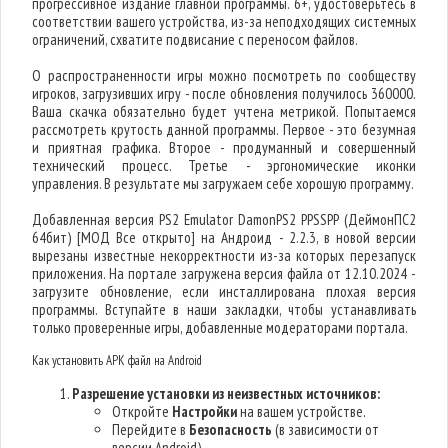
прогрессивное издание главной программы. 6+, удостоверьтесь в
соответствии вашего устройства, из-за неподходящих системных
ограничений, схватите подвисание с переносом файлов.
О распространенности игры можно посмотреть по сообществу
игроков, загрузивших игру - после обновления получилось 360000.
Ваша скачка обязательно будет учтена метрикой. Попытаемся
рассмотреть крутость данной программы. Первое - это безумная
и приятная графика. Второе - продуманный и совершенный
технический процесс. Третье - эргономические иконки
управления. В результате мы загружаем себе хорошую программу.
Добавленная версия PS2 Emulator DamonPS2 PPSSPP (ДеймонПС2
64бит) [МОД Все открыто] на Андроид - 2.2.3, в новой версии
вырезаны известные некорректности из-за которых перезапуск
приложения. На портале загружена версия файла от 12.10.2024 -
загрузите обновление, если инсталлирована плохая версия
программы. Вступайте в наши закладки, чтобы устанавливать
только проверенные игры, добавленные модераторами портала.
Как установить APK файл на Android
Разрешение установки из неизвестных источников:
Откройте
Настройки
на вашем устройстве.
Перейдите в
Безопасность
(в зависимости от
версии Android).