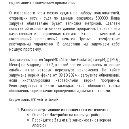
подвисание с извлечением приложения.
О известности игры можно судить по набору пользователей,
открывших игру - судя по данным оказалось 300000. Ваша
загрузка обязательно будет записана метрикой. Сделаем
попытку обговорить изюминку данной программы. Первое - это
качественная и завершенная картинка. Второе - зачетный и
совершенный программный замысел. Третье - комфортные
пиктограммы управления. В следствии мы загружаем себе
мощную программу.
Загруженная версия SuperMD (All in One Emulator) (уперМД) [МОД
Меню] на Андроид - 0.7.2, в новой версии исправлены основные
ошибки из-за которых перезапуск приложения. На сайте
загружена версия файла от 09.10.2024 - загрузите обновление,
если инсталлирована нестабильная версия программы.
Регистрируйтесь в наши закладки, чтоб обновлять только
обновленные приложения, проверенные администраторами.
Как установить APK файл на Android
Разрешение установки из неизвестных источников:
Откройте
Настройки
на вашем устройстве.
Перейдите в
Защита
(в зависимости от версии
Android).