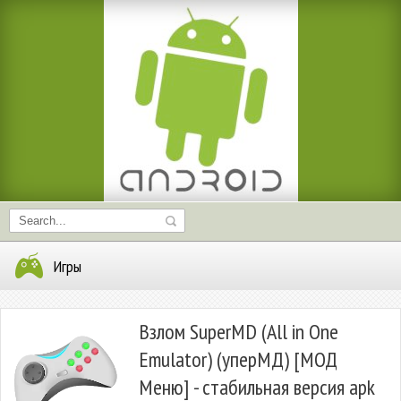
Игры
Взлом SuperMD (All in One
Emulator) (уперМД) [МОД
Меню] - стабильная версия apk