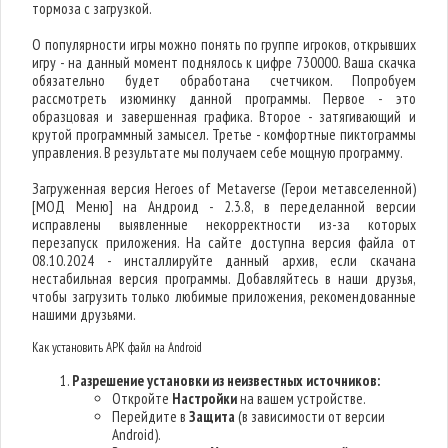
тормоза с загрузкой.
О популярности игры можно понять по группе игроков, открывших
игру - на данный момент поднялось к цифре 730000. Ваша скачка
обязательно будет обработана счетчиком. Попробуем
рассмотреть изюминку данной программы. Первое - это
образцовая и завершенная графика. Второе - затягивающий и
крутой программный замысел. Третье - комфортные пиктограммы
управления. В результате мы получаем себе мощную программу.
Загруженная версия Heroes of Metaverse (Герои метавселенной)
[МОД Меню] на Андроид - 2.3.8, в переделанной версии
исправлены выявленные некорректности из-за которых
перезапуск приложения. На сайте доступна версия файла от
08.10.2024 - инсталлируйте данный архив, если скачана
нестабильная версия программы. Добавляйтесь в наши друзья,
чтобы загрузить только любимые приложения, рекомендованные
нашими друзьями.
Как установить APK файл на Android
Разрешение установки из неизвестных источников:
Откройте
Настройки
на вашем устройстве.
Перейдите в
Защита
(в зависимости от версии
Android).