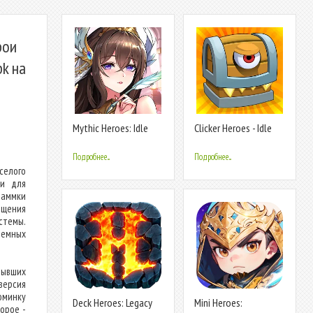
рои
k на
Mythic Heroes: Idle
Clicker Heroes - Idle
RPG
RPG
Подробнее...
Подробнее...
селого
ти для
раммки
ещения
стемы.
темных
рывших
 версия
юминку
Deck Heroes: Legacy
Mini Heroes:
орое -