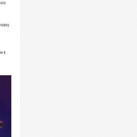
ого
новку.
и в