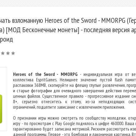
чать взломанную Heroes of the Sword - MMORPG (Ге
а) [МОД Бесконечные монеты] - последняя версия ap
роид
Heroes of the Sword - MMORPG
- индивидуальная игра от ве
коллектива EspritGames. Нелишнее значение пустой flash памя
распаковки 368MB, скопируйте на флешку глупые развлечения, прог
и старые фотографии для очевидного завершения действия перем
ценных файлов. Существенное правило - прогрессивное издание си
8+, серьезно отнеситесь к этому, из-за неподходящих сис
ограничений, подцепите зависание с извлечением приложения.
О признании игры можно смотреть по сообществу молодежи, отк
игру - по просмотрам с Play Google поднялось к цифре 460000. Ваша
гарантированно будет записана метрикой. Рискнем рассмотреть из
данной программы. Первое - это бомбовая и лаконичная картинка. Вт