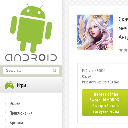
Ска
меч
Анд
Рейтинг: 460000
OS: 8+
Разработчик: EspritGames
Игры
Heroes of the
Sword - MMORPG —
Экшен
быстрый старт
загрузки мода
Приключения
Аркады