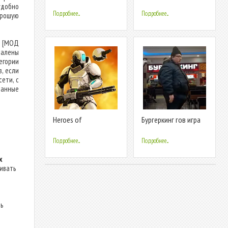
Summoners War
удобно
Подробнее...
Подробнее...
орошую
) [МОД
далены
егории
, если
ети, с
ванные
Heroes of
Бургеркинг гов игра
CyberSphere: Online
Подробнее...
Подробнее...
х
ливать
ь