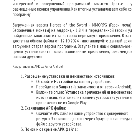
интересный и совершенный программный замысел. Третье - 
размещенные иконки управления. Как итог мы устанавливаем себе х
программу.
Загруженная версия Heroes of the Sword - MMORPG (Герои меча
Бесконечные монеты] на Андроид - 1.8.4, в переделанной версии у
найденные зависания из-за которых перезапуск приложения. В кат
доступна обнова файла от 12.10.2024 - инсталлируйте данный архив
загружена старая версия программы. Вступайте в наши социальные с
целью устанавливать только взломанные приложения, рекомендо
нашими друзьями.
Как установить APK файл на Android
Разрешение установки из неизвестных источников:
Откройте
Настройки
на вашем устройстве.
Перейдите в
Защита
(в зависимости от версии Android).
Включите опцию
Установка приложений из неизвестны
источников
. Это позволит вашему устройству устанав
приложения не из Google Play.
Скачивание APK файла:
Скачайте APK файл на ваше устройство с доверенного
ресурса. Это можно сделать через браузер или передат
файл с другого устройства.
Поиск и открытие APK файла: