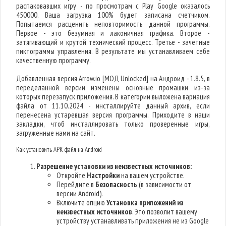
распаковавших игру - по просмотрам с Play Google оказалось
450000. Ваша загрузка 100% будет записана счетчиком.
Попытаемся расценить неповторимость данной программы.
Первое - это безумная и лаконичная графика. Второе -
затягивающий и крутой технический процесс. Третье - зачетные
пиктограммы управления. В результате мы устанавливаем себе
качественную программу.
Добавленная версия Arrow.io [МОД Unlocked] на Андроид - 1.8.5, в
переделанной версии изменены основные промашки из-за
которых перезапуск приложения. В категории выложена вариация
файла от 11.10.2024 - инсталлируйте данный архив, если
перенесена устаревшая версия программы. Приходите в наши
закладки, чтоб инсталлировать только проверенные игры,
загруженные нами на сайт.
Как установить APK файл на Android
Разрешение установки из неизвестных источников:
Откройте
Настройки
на вашем устройстве.
Перейдите в
Безопасность
(в зависимости от
версии Android).
Включите опцию
Установка приложений из
неизвестных источников
. Это позволит вашему
устройству устанавливать приложения не из Google