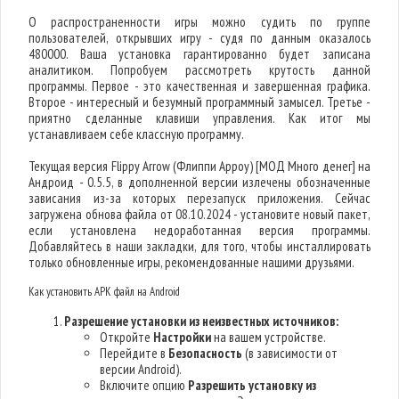
О распространенности игры можно судить по группе
пользователей, открывших игру - судя по данным оказалось
480000. Ваша установка гарантированно будет записана
аналитиком. Попробуем рассмотреть крутость данной
программы. Первое - это качественная и завершенная графика.
Второе - интересный и безумный программный замысел. Третье -
приятно сделанные клавиши управления. Как итог мы
устанавливаем себе классную программу.
Текущая версия Flippy Arrow (Флиппи Арроу) [МОД Много денег] на
Андроид - 0.5.5, в дополненной версии излечены обозначенные
зависания из-за которых перезапуск приложения. Сейчас
загружена обнова файла от 08.10.2024 - установите новый пакет,
если установлена недоработанная версия программы.
Добавляйтесь в наши закладки, для того, чтобы инсталлировать
только обновленные игры, рекомендованные нашими друзьями.
Как установить APK файл на Android
Разрешение установки из неизвестных источников:
Откройте
Настройки
на вашем устройстве.
Перейдите в
Безопасность
(в зависимости от
версии Android).
Включите опцию
Разрешить установку из