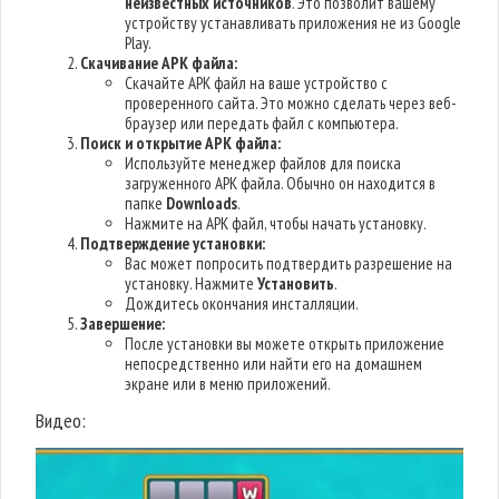
неизвестных источников
. Это позволит вашему
устройству устанавливать приложения не из Google
Play.
Скачивание APK файла:
Скачайте APK файл на ваше устройство с
проверенного сайта. Это можно сделать через веб-
браузер или передать файл с компьютера.
Поиск и открытие APK файла:
Используйте менеджер файлов для поиска
загруженного APK файла. Обычно он находится в
папке
Downloads
.
Нажмите на APK файл, чтобы начать установку.
Подтверждение установки:
Вас может попросить подтвердить разрешение на
установку. Нажмите
Установить
.
Дождитесь окончания инсталляции.
Завершение:
После установки вы можете открыть приложение
непосредственно или найти его на домашнем
экране или в меню приложений.
Видео: