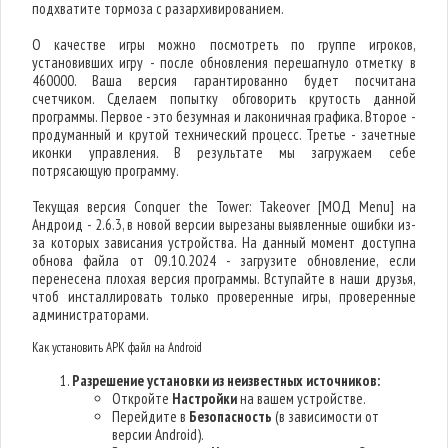
подхватите тормоза с разархивированием.
О качестве игры можно посмотреть по группе игроков,
установивших игру - после обновления перешагнуло отметку в
460000. Ваша версия гарантированно будет посчитана
счетчиком. Сделаем попытку обговорить крутость данной
программы. Первое - это безумная и лаконичная графика. Второе -
продуманный и крутой технический процесс. Третье - зачетные
иконки управления. В результате мы загружаем себе
потрясающую программу.
Текущая версия Conquer the Tower: Takeover [МОД Menu] на
Андроид - 2.6.3, в новой версии вырезаны выявленные ошибки из-
за которых зависания устройства. На данный момент доступна
обнова файла от 09.10.2024 - загрузите обновление, если
перенесена плохая версия программы. Вступайте в наши друзья,
чтоб инсталлировать только проверенные игры, проверенные
администраторами.
Как установить APK файл на Android
Разрешение установки из неизвестных источников:
Откройте
Настройки
на вашем устройстве.
Перейдите в
Безопасность
(в зависимости от
версии Android).