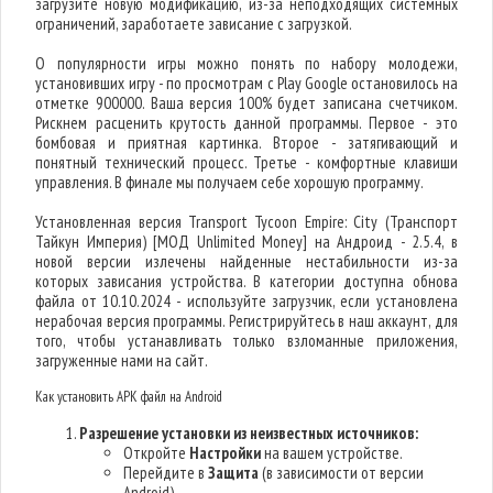
загрузите новую модификацию, из-за неподходящих системных
ограничений, заработаете зависание с загрузкой.
О популярности игры можно понять по набору молодежи,
установивших игру - по просмотрам с Play Google остановилось на
отметке 900000. Ваша версия 100% будет записана счетчиком.
Рискнем расценить крутость данной программы. Первое - это
бомбовая и приятная картинка. Второе - затягивающий и
понятный технический процесс. Третье - комфортные клавиши
управления. В финале мы получаем себе хорошую программу.
Установленная версия Transport Tycoon Empire: City (Транспорт
Тайкун Империя) [МОД Unlimited Money] на Андроид - 2.5.4, в
новой версии излечены найденные нестабильности из-за
которых зависания устройства. В категории доступна обнова
файла от 10.10.2024 - используйте загрузчик, если установлена
нерабочая версия программы. Регистрируйтесь в наш аккаунт, для
того, чтобы устанавливать только взломанные приложения,
загруженные нами на сайт.
Как установить APK файл на Android
Разрешение установки из неизвестных источников:
Откройте
Настройки
на вашем устройстве.
Перейдите в
Защита
(в зависимости от версии
Android).