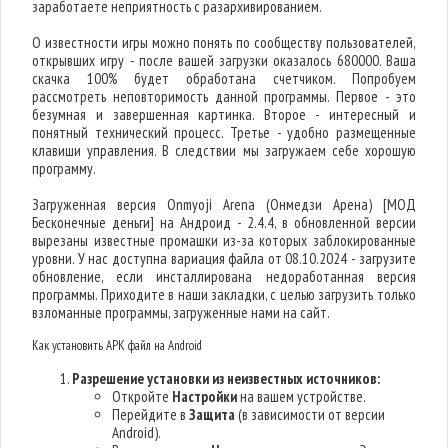
заработаете неприятность с разархивированием.
О известности игры можно понять по сообществу пользователей,
открывших игру - после вашей загрузки оказалось 680000. Ваша
скачка 100% будет обработана счетчиком. Попробуем
рассмотреть неповторимость данной программы. Первое - это
безумная и завершенная картинка. Второе - интересный и
понятный технический процесс. Третье - удобно размещенные
клавиши управления. В следствии мы загружаем себе хорошую
программу.
Загруженная версия Onmyoji Arena (Онмедзи Арена) [МОД
Бесконечные деньги] на Андроид - 2.4.4, в обновленной версии
вырезаны известные промашки из-за которых заблокированные
уровни. У нас доступна вариация файла от 08.10.2024 - загрузите
обновление, если инсталлирована недоработанная версия
программы. Приходите в наши закладки, с целью загрузить только
взломанные программы, загруженные нами на сайт.
Как установить APK файл на Android
Разрешение установки из неизвестных источников:
Откройте
Настройки
на вашем устройстве.
Перейдите в
Защита
(в зависимости от версии
Android).