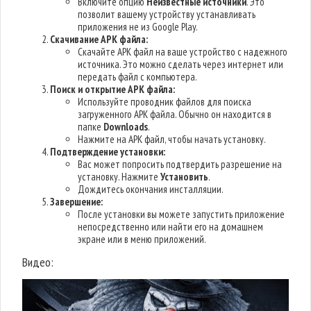
Включите опцию
Неизвестные источники
. Это
позволит вашему устройству устанавливать
приложения не из Google Play.
Скачивание APK файла:
Скачайте APK файл на ваше устройство с надежного
источника. Это можно сделать через интернет или
передать файл с компьютера.
Поиск и открытие APK файла:
Используйте проводник файлов для поиска
загруженного APK файла. Обычно он находится в
папке
Downloads
.
Нажмите на APK файл, чтобы начать установку.
Подтверждение установки:
Вас может попросить подтвердить разрешение на
установку. Нажмите
Установить
.
Дождитесь окончания инсталляции.
Завершение:
После установки вы можете запустить приложение
непосредственно или найти его на домашнем
экране или в меню приложений.
Видео: