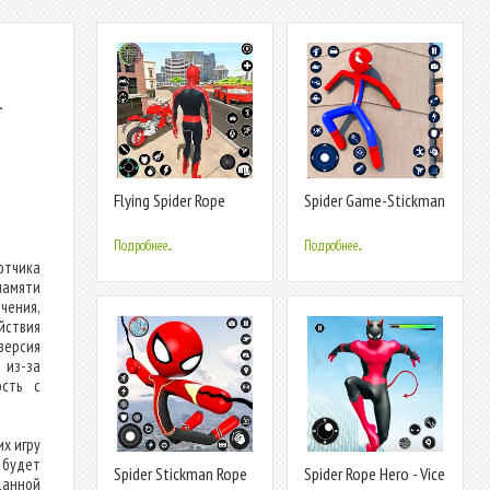
-
Flying Spider Rope
Spider Game-Stickman
Hero Fight
Rope Hero
Подробнее...
Подробнее...
отчика
памяти
ения,
йствия
версия
 из-за
ость с
х игру
 будет
Spider Stickman Rope
Spider Rope Hero - Vice
данной