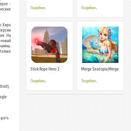
Hero Game
Town
орое -
Подробнее...
Подробнее...
ческие
п Хиро
версии
ия. На
 новый
аммы.
только
Stick Rope Hero 2
Merge Seatopia:Merge
3 Puzzles
Подробнее...
Подробнее...
roid).
т
ogle
едать