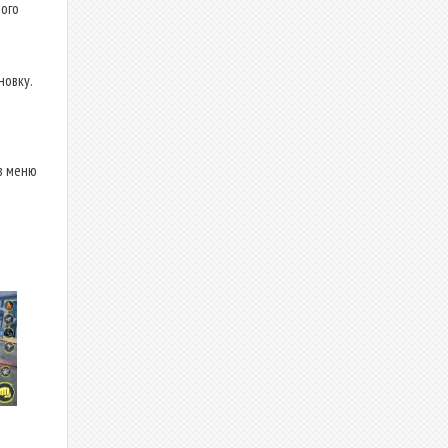
ого
новку.
в меню