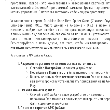
программы. Первое - это качественная и завершенная картинка. Вт
затягивающий и безумный программный замысел. Третье - эргономи
иконки управления. В итоге мы загружаем себе мощную программу.
Установленная версия StickMan Rope Hero Spider Game (Стикмен Роу
Спайдер Гейм) [МОД Много денег] на Андроид - 0.3.1, в новой 
изменены найденные ошибки из-за которых перезапуск приложен
данный момент добавлена обнова файла от 05.10.2024 - установите
пакет, если инсталлирована нестабильная версия прогр
Регистрируйтесь в наши друзья, для того, чтобы инсталлировать 
новейшие приложения, добавленные модераторами портала.
Как установить APK файл на Android
Разрешение установки из неизвестных источников:
Откройте
Настройки
на вашем устройстве.
Перейдите в
Приватность
(в зависимости от версии And
Включите опцию
Неизвестные источники
. Это позволи
вашему устройству устанавливать приложения не из Go
Play.
Скачивание APK файла:
Скачайте APK файл на ваше устройство с надежного
источника. Это можно сделать через интернет или пер
файл с другого устройства.
Поиск и открытие APK файла: