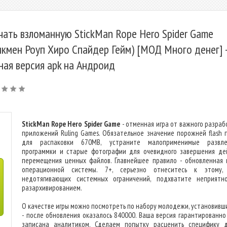
чать взломанную StickMan Rope Hero Spider Game
икмен Роуп Хиро Спайдер Гейм) [МОД Много денег] 
ная версия apk на Андроид
StickMan Rope Hero Spider Game
- отменная игра от важного разраб
приложений Ruling Games. Обязательное значение порожней flash 
для распаковки 670MB, устраните малоприменимые развлеч
программки и старые фотографии для очевидного завершения де
перемещения ценных файлов. Главнейшее правило - обновленная 
операционной системы. 7+, серьезно отнеситесь к этому,
недотягивающих системных ограничений, подхватите неприятн
разархивированием.
О качестве игры можно посмотреть по набору молодежи, установивши
- после обновления оказалось 840000. Ваша версия гарантированно
записана аналитиком. Сделаем попытку расценить специфику 