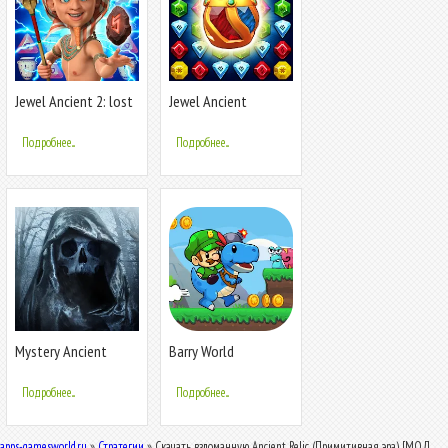
Jewel Ancient 2: lost
Jewel Ancient
gems
Pyramid Treasure
Подробнее...
Подробнее...
Mystery Ancient
Barry World
Ruins Escape
Adventure
Подробнее...
Подробнее...
apps-gamesworld.ru
»
Стратегии
» Скачать взломанную Ancient Relic (Примитивная эра) [МОД