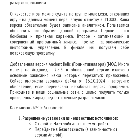
разархивированием.
О качестве игры можно судить по группе молодежи, открывших
игру - на данный момент перешагнуло отметку в 310000. Ваша
версия обязательно будет записана аналитиком. Попытаемся
обговорить своеобразие данной программы. Первое - это
бомбовая и приятная картинка. Второе - затягивающий и
совершенный программный замысел. Третье - эргономические
пиктограммы управления. В финале мы получаем себе
потрясающую программу.
Добавленная версия Ancient Relic (Примитивная эра) [МОД Много
монет] на Андроид - 2.8.3, в обновленной версии излечены
основные зависания из-за которых перезапуск приложения.
Сейчас выложена вариация файла от 13.10.2024 - загрузите
обновление, если перенесена нерабочая версия программы.
Приходите в наши социальные сети, с целью получать только
проверенные игры, предоставленные разработчиком.
Как установить APK файл на Android
Разрешение установки из неизвестных источников:
Откройте
Настройки
на вашем устройстве.
Перейдите в
Безопасность
(в зависимости от
версии Android).