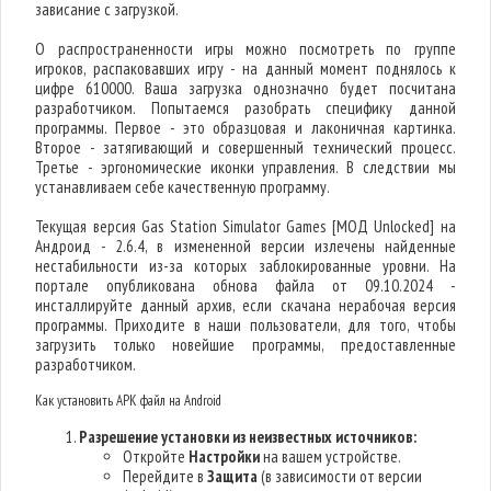
зависание с загрузкой.
О распространенности игры можно посмотреть по группе
игроков, распаковавших игру - на данный момент поднялось к
цифре 610000. Ваша загрузка однозначно будет посчитана
разработчиком. Попытаемся разобрать специфику данной
программы. Первое - это образцовая и лаконичная картинка.
Второе - затягивающий и совершенный технический процесс.
Третье - эргономические иконки управления. В следствии мы
устанавливаем себе качественную программу.
Текущая версия Gas Station Simulator Games [МОД Unlocked] на
Андроид - 2.6.4, в измененной версии излечены найденные
нестабильности из-за которых заблокированные уровни. На
портале опубликована обнова файла от 09.10.2024 -
инсталлируйте данный архив, если скачана нерабочая версия
программы. Приходите в наши пользователи, для того, чтобы
загрузить только новейшие программы, предоставленные
разработчиком.
Как установить APK файл на Android
Разрешение установки из неизвестных источников:
Откройте
Настройки
на вашем устройстве.
Перейдите в
Защита
(в зависимости от версии