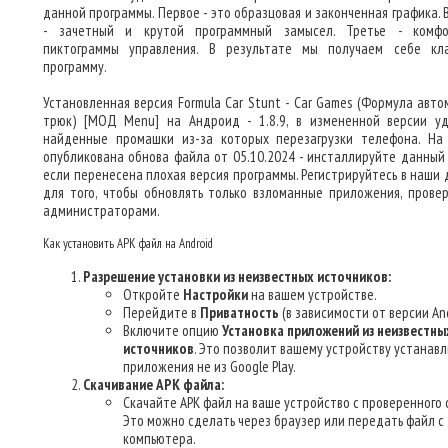
данной программы. Первое - это образцовая и законченная графика. 
- зачетный и крутой программный замысел. Третье - комф
пиктограммы управления. В результате мы получаем себе кл
программу.
Установленная версия Formula Car Stunt - Car Games (Формула авто
трюк) [МОД Menu] на Андроид - 1.8.9, в измененной версии у
найденные промашки из-за которых перезагрузки телефона. На
опубликована обнова файла от 05.10.2024 - инсталлируйте данный 
если перенесена плохая версия программы. Регистрируйтесь в наши д
для того, чтобы обновлять только взломанные приложения, прове
администраторами.
Как установить APK файл на Android
Разрешение установки из неизвестных источников:
Откройте
Настройки
на вашем устройстве.
Перейдите в
Приватность
(в зависимости от версии And
Включите опцию
Установка приложений из неизвестны
источников
. Это позволит вашему устройству устанав
приложения не из Google Play.
Скачивание APK файла:
Скачайте APK файл на ваше устройство с проверенного 
Это можно сделать через браузер или передать файл с
компьютера.