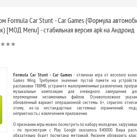
ом Formula Car Stunt - Car Games (Формула автомоб
к) [МОД Menu] - стабильная версия apk на Андроид
Formula Car Stunt - Car Games
- отличная игра от веселого колл
Games Wing. Требуемое значение пустой памяти на устройст
распаковки 788MB, устраните малоприменимые развлечения, програ
музыкальные композиции для очевидного завершения дей
перемещения незаменимых файлов. Основоположное указа
обновленный вариант операционной системы. 6+, серьезно отнеси
этому, из-за нестандартных системных ограничений, подц
неприятность с извлечением приложения.
О признании игры можно посмотреть по набору молодежи, загрузивши
- по просмотрам с Play Google оказалось 840000. Ваша расп
обязательно будет посчитана метрикой. Рискнем обговорить клас