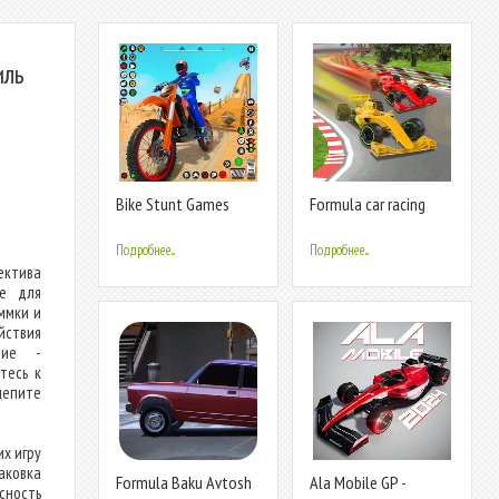
иль
Bike Stunt Games
Formula car racing
Stunt Bike 3D
Real car
Подробнее...
Подробнее...
ектива
ве для
ммки и
ствия
ние -
тесь к
епите
х игру
аковка
Formula Baku Avtosh
Ala Mobile GP -
сность