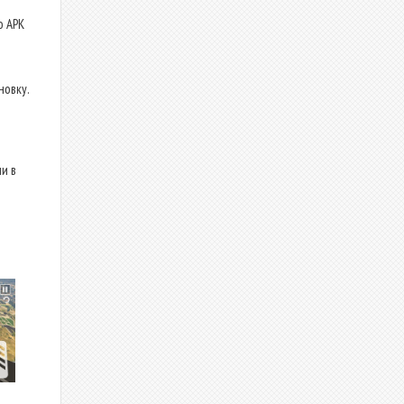
о APK
новку.
и в