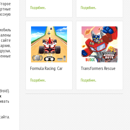
Formula racing
Второе
Подробнее...
Подробнее...
ортные
ассную
мобиль
далены
 сайте
архив,
рузья,
ренные
Formula Racing: Car
Transformers Rescue
Games
Bots: Dash
Подробнее...
Подробнее...
roid).
х
ливать
сайта.