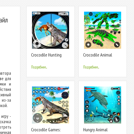
айл
Crocodile Hunting
Crocodile Animal
Animal Games
Robot Games
Подробнее...
Подробнее...
автора
ве для
ммки и
ствия
сивный
 из-за
зкой.
игру -
скачка
отреть
Crocodile Games:
Hungry Animal
ничная