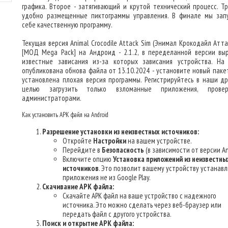
графика. Второе - затягивающий и крутой технический процесс. Тр
удобно размещенные пиктограммы управления. В финале мы зап
себе качественную программу.
Текущая версия Animal Crocodile Attack Sim (Энимал Крокодайл Атта
[МОД Mega Pack] на Андроид - 2.1.2, в переделанной версии вы
известные зависания из-за которых зависания устройства. На
опубликована обнова файла от 13.10.2024 - установите новый пакет
установлена плохая версия программы. Регистрируйтесь в наши дру
целью загрузить только взломанные приложения, провер
администраторами.
Как установить APK файл на Android
Разрешение установки из неизвестных источников:
Откройте
Настройки
на вашем устройстве.
Перейдите в
Безопасность
(в зависимости от версии An
Включите опцию
Установка приложений из неизвестны
источников
. Это позволит вашему устройству устанав
приложения не из Google Play.
Скачивание APK файла:
Скачайте APK файл на ваше устройство с надежного
источника. Это можно сделать через веб-браузер или
передать файл с другого устройства.
Поиск и открытие APK файла: