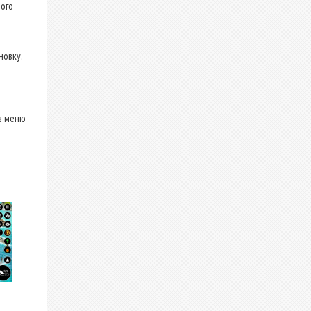
ого
новку.
в меню