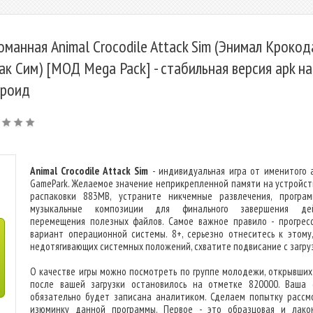
оманная Animal Crocodile Attack Sim (Энимал Крокод
ак Сим) [МОД Mega Pack] - стабильная версия apk на
роид
Animal Crocodile Attack Sim
- индивидуальная игра от именитого 
GamePark. Желаемое значение неприкрепленной памяти на устройст
распаковки 883MB, устраните никчемные развлечения, програ
музыкальные композиции для финального завершения дей
перемещения полезных файлов. Самое важное правило - прогрес
вариант операционной системы. 8+, серьезно отнеситесь к этому,
недотягивающих системных положений, схватите подвисание с загру
О качестве игры можно посмотреть по группе молодежи, открывших 
после вашей загрузки остановилось на отметке 820000. Ваша 
обязательно будет записана аналитиком. Сделаем попытку рассм
изюминку данной программы. Первое - это образцовая и лако