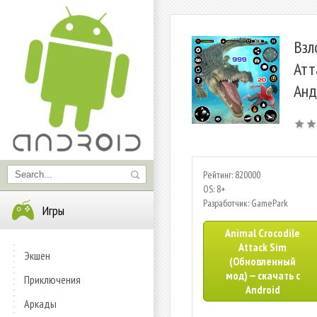
Взл
Атт
Анд
Рейтинг: 820000
OS: 8+
Разработчик: GamePark
Игры
Animal Crocodile
Attack Sim
Экшен
(Обновленный
мод) — скачать с
Приключения
Android
Аркады