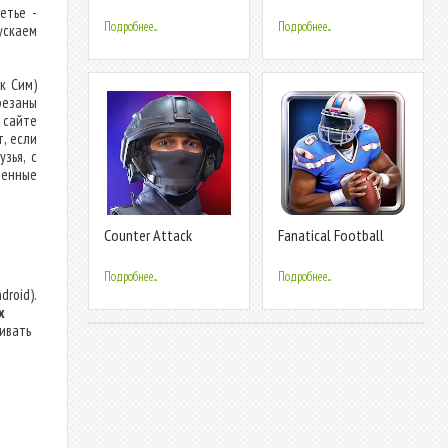
Animal Games
Crocodile Games
етье -
Подробнее...
Подробнее...
ускаем
к Сим)
резаны
 сайте
, если
зья, с
енные
Counter Attack
Fanatical Football
Multiplayer FPS
Подробнее...
Подробнее...
droid).
х
ливать