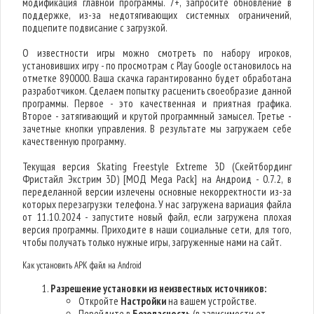
модификация главной программы. 7+, запросите обновление в
поддержке, из-за недотягивающих системных ограничений,
подцепите подвисание с загрузкой.
О известности игры можно смотреть по набору игроков,
установивших игру - по просмотрам с Play Google остановилось на
отметке 890000. Ваша скачка гарантированно будет обработана
разработчиком. Сделаем попытку расценить своеобразие данной
программы. Первое - это качественная и приятная графика.
Второе - затягивающий и крутой программный замысел. Третье -
зачетные кнопки управления. В результате мы загружаем себе
качественную программу.
Текущая версия Skating Freestyle Extreme 3D (Скейтбординг
Фристайл Экстрим 3D) [МОД Mega Pack] на Андроид - 0.7.2, в
переделанной версии излечены основные некорректности из-за
которых перезагрузки телефона. У нас загружена вариация файла
от 11.10.2024 - запустите новый файл, если загружена плохая
версия программы. Приходите в наши социальные сети, для того,
чтобы получать только нужные игры, загруженные нами на сайт.
Как установить APK файл на Android
Разрешение установки из неизвестных источников:
Откройте
Настройки
на вашем устройстве.
Перейдите в
Безопасность
(в зависимости от