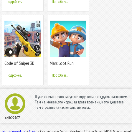
Подробнее...
Подробнее...
Code of Sniper 3D
Mars Loot Run
Gun Shooting
Подробнее...
Подробнее...
Я уже скачал точно такую же игру, только с другим названием.
Тем не менее, это хорошая трата времени, и это дешевле,
чем стрелять из настоящих винтовок.
atik22707
apps-gamesworld.ru
»
Спорт
» Скачать взлом Sniper Shooting : 3D Gun Game [МОД Много денег]