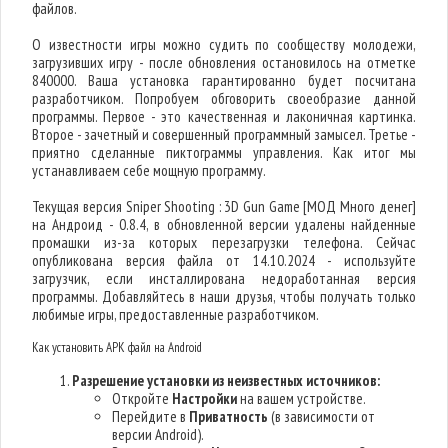
файлов.
О известности игры можно судить по сообществу молодежи,
загрузивших игру - после обновления остановилось на отметке
840000. Ваша установка гарантированно будет посчитана
разработчиком. Попробуем обговорить своеобразие данной
программы. Первое - это качественная и лаконичная картинка.
Второе - зачетный и совершенный программный замысел. Третье -
приятно сделанные пиктограммы управления. Как итог мы
устанавливаем себе мощную программу.
Текущая версия Sniper Shooting : 3D Gun Game [МОД Много денег]
на Андроид - 0.8.4, в обновленной версии удалены найденные
промашки из-за которых перезагрузки телефона. Сейчас
опубликована версия файла от 14.10.2024 - используйте
загрузчик, если инсталлирована недоработанная версия
программы. Добавляйтесь в наши друзья, чтобы получать только
любимые игры, предоставленные разработчиком.
Как установить APK файл на Android
Разрешение установки из неизвестных источников:
Откройте
Настройки
на вашем устройстве.
Перейдите в
Приватность
(в зависимости от
версии Android).