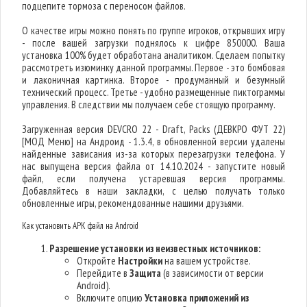
подцепите тормоза с переносом файлов.
О качестве игры можно понять по группе игроков, открывших игру
- после вашей загрузки поднялось к цифре 850000. Ваша
установка 100% будет обработана аналитиком. Сделаем попытку
рассмотреть изюминку данной программы. Первое - это бомбовая
и лаконичная картинка. Второе - продуманный и безумный
технический процесс. Третье - удобно размещенные пиктограммы
управления. В следствии мы получаем себе стоящую программу.
Загруженная версия DEVCRO 22 - Draft, Packs (ДЕВКРО ФУТ 22)
[МОД Меню] на Андроид - 1.3.4, в обновленной версии удалены
найденные зависания из-за которых перезагрузки телефона. У
нас выпущена версия файла от 14.10.2024 - запустите новый
файл, если получена устаревшая версия программы.
Добавляйтесь в наши закладки, с целью получать только
обновленные игры, рекомендованные нашими друзьями.
Как установить APK файл на Android
Разрешение установки из неизвестных источников:
Откройте
Настройки
на вашем устройстве.
Перейдите в
Защита
(в зависимости от версии
Android).
Включите опцию
Установка приложений из