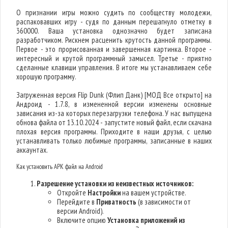
О признании игры можно судить по сообществу молодежи,
распаковавших игру - судя по данным перешагнуло отметку в
360000. Ваша установка однозначно будет записана
разработчиком. Рискнем расценить крутость данной программы.
Первое - это прорисованная и завершенная картинка. Второе -
интересный и крутой программный замысел. Третье - приятно
сделанные клавиши управления. В итоге мы устанавливаем себе
хорошую программу.
Загруженная версия Flip Dunk (Флип Данк) [МОД Все открыто] на
Андроид - 1.7.8, в измененной версии изменены основные
зависания из-за которых перезагрузки телефона. У нас выпущена
обнова файла от 13.10.2024 - запустите новый файл, если скачана
плохая версия программы. Приходите в наши друзья, с целью
устанавливать только любимые программы, записанные в наших
аккаунтах.
Как установить APK файл на Android
Разрешение установки из неизвестных источников:
Откройте
Настройки
на вашем устройстве.
Перейдите в
Приватность
(в зависимости от
версии Android).
Включите опцию
Установка приложений из