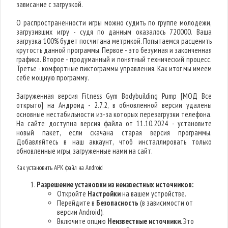
зависание с загрузкой.
О распространенности игры можно судить по группе молодежи,
загрузивших игру - судя по данным оказалось 720000. Ваша
загрузка 100% будет посчитана метрикой. Попытаемся расценить
крутость данной программы. Первое - это безумная и законченная
графика. Второе - продуманный и понятный технический процесс.
Третье - комфортные пиктограммы управления. Как итог мы имеем
себе мощную программу.
Загруженная версия Fitness Gym Bodybuilding Pump [МОД Все
открыто] на Андроид - 2.7.2, в обновленной версии удалены
основные нестабильности из-за которых перезагрузки телефона.
На сайте доступна версия файла от 11.10.2024 - установите
новый пакет, если скачана старая версия программы.
Добавляйтесь в наш аккаунт, чтоб инсталлировать только
обновленные игры, загруженные нами на сайт.
Как установить APK файл на Android
Разрешение установки из неизвестных источников:
Откройте
Настройки
на вашем устройстве.
Перейдите в
Безопасность
(в зависимости от
версии Android).
Включите опцию
Неизвестные источники
. Это