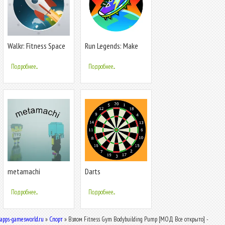
Walkr: Fitness Space
Run Legends: Make
Adventure
fitness fun!
Подробнее...
Подробнее...
metamachi
Darts
Подробнее...
Подробнее...
apps-gamesworld.ru
»
Спорт
» Взлом Fitness Gym Bodybuilding Pump [МОД Все открыто] -