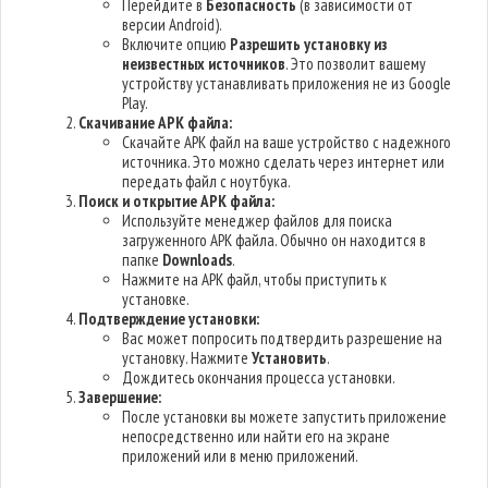
Перейдите в
Безопасность
(в зависимости от
версии Android).
Включите опцию
Разрешить установку из
неизвестных источников
. Это позволит вашему
устройству устанавливать приложения не из Google
Play.
Скачивание APK файла:
Скачайте APK файл на ваше устройство с надежного
источника. Это можно сделать через интернет или
передать файл с ноутбука.
Поиск и открытие APK файла:
Используйте менеджер файлов для поиска
загруженного APK файла. Обычно он находится в
папке
Downloads
.
Нажмите на APK файл, чтобы приступить к
установке.
Подтверждение установки:
Вас может попросить подтвердить разрешение на
установку. Нажмите
Установить
.
Дождитесь окончания процесса установки.
Завершение:
После установки вы можете запустить приложение
непосредственно или найти его на экране
приложений или в меню приложений.