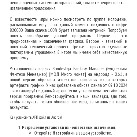
неполноценных системных ограничений, схватите неприятность с
извлечением приложения.
О известности игры можно посмотреть по группе молодежи,
распаковавших игру - на данный момент поднялось к цифре
820000. Ваша скачка 100% будет записана метрикой. Попробуем
понять своеобразие данной программы. Первое - это
прорисованная и законченная графика. Второе - зачетный и
понятный технический процесс. Третье - приятно сделанные
пиктограммы управления. В итоге мы имеем себе качественную
программу.
Установленная версия Bundesliga Fantasy Manager (Бундеслига
Фэнтези Менеджер) [МОД Много монет] на Андроид - 0.6.1, в
новой версии обрезаны известные зависания из-за которых
артефакты графики. У нас добавлена обнова файла от 09.10.2024
- инсталлируйте данный архив, если установлена нестабильная
версия программы. Регистрируйтесь в наши закладки, для того,
чтобы получать только обновленные игры, записанные в наших
аккаунтах.
Как установить APK файл на Android
Разрешение установки из неизвестных источников:
Откройте
Настройки
на вашем устройстве.