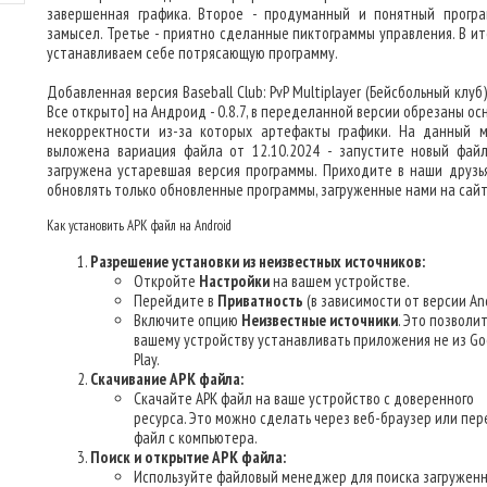
завершенная графика. Второе - продуманный и понятный прогр
замысел. Третье - приятно сделанные пиктограммы управления. В ит
устанавливаем себе потрясающую программу.
Добавленная версия Baseball Club: PvP Multiplayer (Бейсбольный клу
Все открыто] на Андроид - 0.8.7, в переделанной версии обрезаны о
некорректности из-за которых артефакты графики. На данный 
выложена вариация файла от 12.10.2024 - запустите новый файл
загружена устаревшая версия программы. Приходите в наши друзья
обновлять только обновленные программы, загруженные нами на сайт
Как установить APK файл на Android
Разрешение установки из неизвестных источников:
Откройте
Настройки
на вашем устройстве.
Перейдите в
Приватность
(в зависимости от версии And
Включите опцию
Неизвестные источники
. Это позволи
вашему устройству устанавливать приложения не из Go
Play.
Скачивание APK файла:
Скачайте APK файл на ваше устройство с доверенного
ресурса. Это можно сделать через веб-браузер или пер
файл с компьютера.
Поиск и открытие APK файла:
Используйте файловый менеджер для поиска загруженн