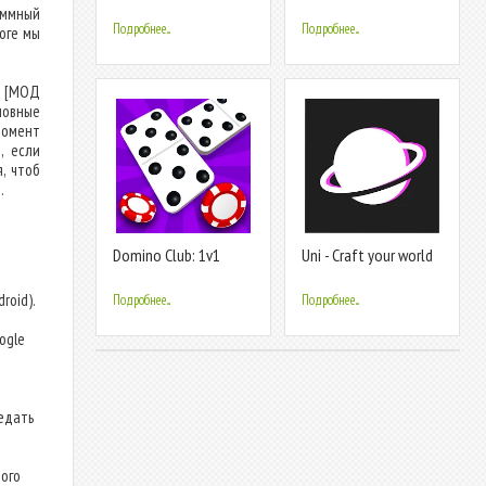
Puzzle Game
аммный
Подробнее...
Подробнее...
оге мы
б) [МОД
сновные
момент
, если
, чтоб
.
Domino Club: 1v1
Uni - Craft your world
Online Game
roid).
Подробнее...
Подробнее...
т
ogle
едать
ого