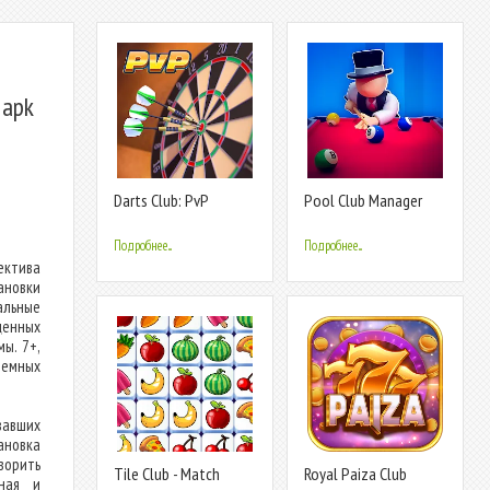
 apk
Darts Club: PvP
Pool Club Manager
Multiplayer
Подробнее...
Подробнее...
ектива
ановки
альные
ценных
ы. 7+,
темных
вавших
ановка
ворить
Tile Club - Match
Royal Paiza Club
нная и