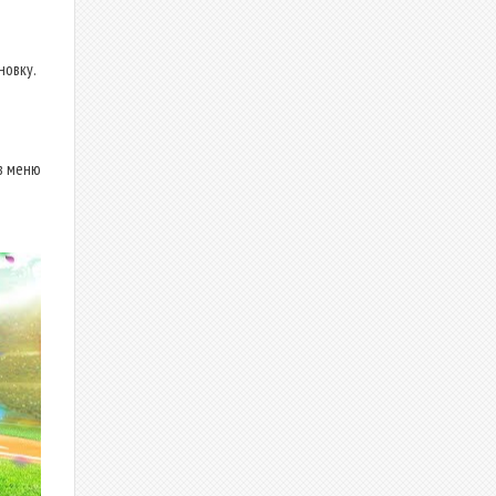
новку.
в меню