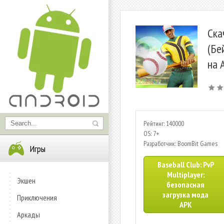
Ска
(Бе
на 
Рейтинг: 140000
OS: 7+
Разработчик: BoomBit Games
Игры
Baseball Club: PvP
Multiplayer:
Экшен
безопасная
загрузка мода
Приключения
APK
Аркады