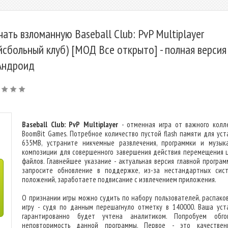
чать взломанную Baseball Club: PvP Multiplayer
йсбольный клуб) [МОД Все открыто] - полная версия
Андроид
Baseball Club: PvP Multiplayer
- отменная игра от важного колл
BoomBit Games. Потребное количество пустой flash памяти для уст
635MB, устраните никчемные развлечения, программки и музык
композиции для совершенного завершения действия перемещения 
файлов. Главнейшее указание - актуальная версия главной программ
запросите обновление в поддержке, из-за нестандартных сис
положений, заработаете подвисание с извлечением приложения.
О признании игры можно судить по набору пользователей, распако
игру - судя по данным перешагнуло отметку в 140000. Ваша уст
гарантированно будет учтена аналитиком. Попробуем обго
неповторимость данной программы. Первое - это качестве