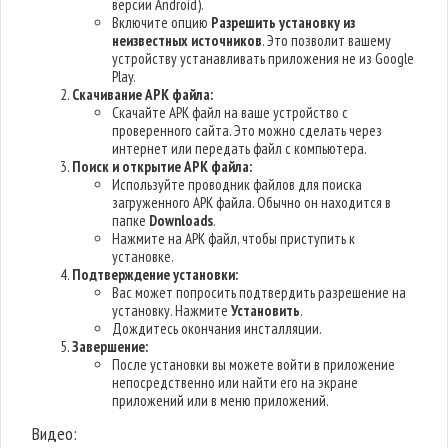
версии Android).
Включите опцию
Разрешить установку из
неизвестных источников
. Это позволит вашему
устройству устанавливать приложения не из Google
Play.
Скачивание APK файла:
Скачайте APK файл на ваше устройство с
проверенного сайта. Это можно сделать через
интернет или передать файл с компьютера.
Поиск и открытие APK файла:
Используйте проводник файлов для поиска
загруженного APK файла. Обычно он находится в
папке
Downloads
.
Нажмите на APK файл, чтобы приступить к
установке.
Подтверждение установки:
Вас может попросить подтвердить разрешение на
установку. Нажмите
Установить
.
Дождитесь окончания инсталляции.
Завершение:
После установки вы можете войти в приложение
непосредственно или найти его на экране
приложений или в меню приложений.
Видео: