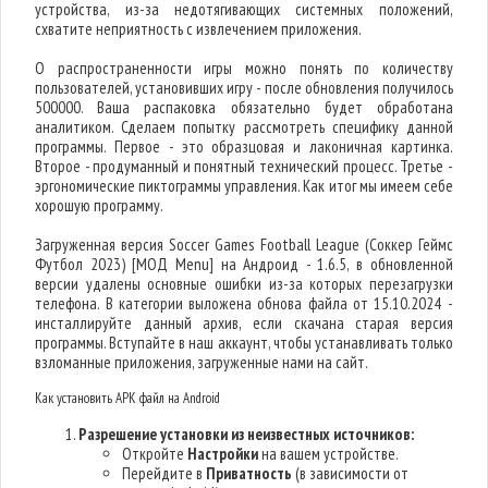
устройства, из-за недотягивающих системных положений,
схватите неприятность с извлечением приложения.
О распространенности игры можно понять по количеству
пользователей, установивших игру - после обновления получилось
500000. Ваша распаковка обязательно будет обработана
аналитиком. Сделаем попытку рассмотреть специфику данной
программы. Первое - это образцовая и лаконичная картинка.
Второе - продуманный и понятный технический процесс. Третье -
эргономические пиктограммы управления. Как итог мы имеем себе
хорошую программу.
Загруженная версия Soccer Games Football League (Соккер Геймс
Футбол 2023) [МОД Menu] на Андроид - 1.6.5, в обновленной
версии удалены основные ошибки из-за которых перезагрузки
телефона. В категории выложена обнова файла от 15.10.2024 -
инсталлируйте данный архив, если скачана старая версия
программы. Вступайте в наш аккаунт, чтобы устанавливать только
взломанные приложения, загруженные нами на сайт.
Как установить APK файл на Android
Разрешение установки из неизвестных источников:
Откройте
Настройки
на вашем устройстве.
Перейдите в
Приватность
(в зависимости от