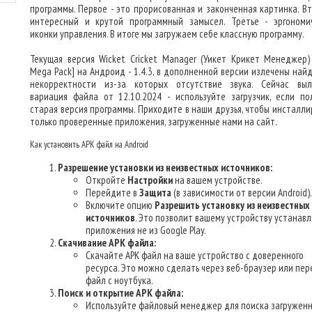
программы. Первое - это прорисованная и законченная картинка. Вт
интересный и крутой программный замысел. Третье - эргономи
иконки управления. В итоге мы загружаем себе классную программу.
Текущая версия Wicket Cricket Manager (Уикет Крикет Менеджер
Mega Pack] на Андроид - 1.4.3, в дополненной версии излечены най
некорректности из-за которых отсутствие звука. Сейчас вы
вариация файла от 12.10.2024 - используйте загрузчик, если по
старая версия программы. Приходите в наши друзья, чтобы инсталли
только проверенные приложения, загруженные нами на сайт.
Как установить APK файл на Android
Разрешение установки из неизвестных источников:
Откройте
Настройки
на вашем устройстве.
Перейдите в
Защита
(в зависимости от версии Android).
Включите опцию
Разрешить установку из неизвестных
источников
. Это позволит вашему устройству устанав
приложения не из Google Play.
Скачивание APK файла:
Скачайте APK файл на ваше устройство с доверенного
ресурса. Это можно сделать через веб-браузер или пер
файл с ноутбука.
Поиск и открытие APK файла:
Используйте файловый менеджер для поиска загруженн