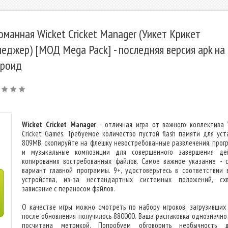
оманная Wicket Cricket Manager (Уикет Крикет
еджер) [МОД Mega Pack] - последняя версия apk на
роид
Wicket Cricket Manager
- отличная игра от важного коллектива 
Cricket Games. Требуемое количество пустой flash памяти для уст
809MB, скопируйте на флешку невостребованные развлечения, прог
и музыкальные композиции для совершенного завершения де
копирования востребованных файлов. Самое важное указание - 
вариант главной программы. 9+, удостоверьтесь в соответствии 
устройства, из-за нестандартных системных положений, сх
зависание с переносом файлов.
О качестве игры можно смотреть по набору игроков, загрузивших 
после обновления получилось 880000. Ваша распаковка однозначно
посчитана метрикой. Попробуем обговорить необычность д