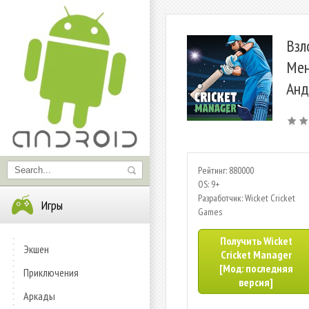
Взл
Мен
Анд
Рейтинг: 880000
OS: 9+
Разработчик: Wicket Cricket
Игры
Games
Получить Wicket
Экшен
Cricket Manager
[Мод: последняя
Приключения
версия]
Аркады