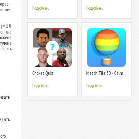
Cricket Games
Championship 2
орое -
Подробнее...
Подробнее...
ческие
) [МОД
денные
ложена
лучена
ровать
Cricket Quiz
Match Tile 3D - Calm
Matching
Подробнее...
Подробнее...
ливать
едать
ого