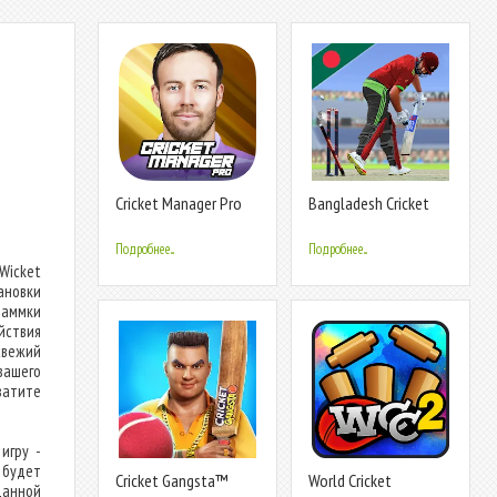
Cricket Manager Pro
Bangladesh Cricket
2023
T20 Game
Подробнее...
Подробнее...
Wicket
ановки
раммки
йствия
свежий
вашего
ватите
игру -
 будет
Cricket Gangsta™
World Cricket
анной