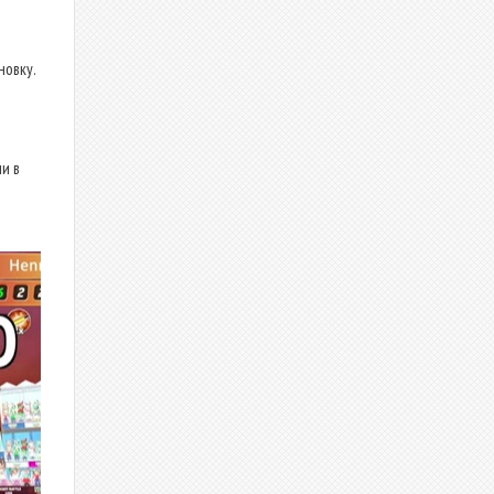
новку.
и в