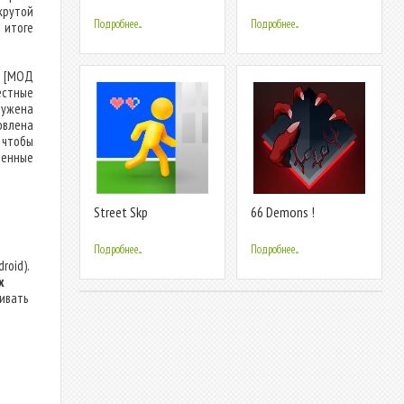
Games
Learn
крутой
Подробнее...
Подробнее...
 итоге
) [МОД
естные
ружена
овлена
 чтобы
енные
Street Skp
66 Demons !
Подробнее...
Подробнее...
roid).
х
ливать