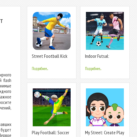
ит
Street Football Kick
Indoor Futsal:
Games
Football Games
Подробнее...
Подробнее...
ирного
 flash
енимые
идного
важное
росите
чений,
вавших
 будет
Play Football: Soccer
My Street: Create Play
Первое