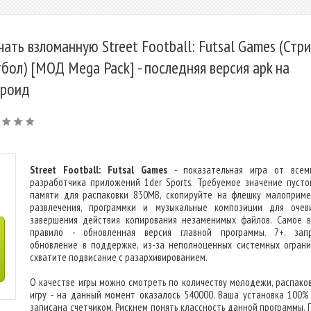
чать взломанную Street Football: Futsal Games (Стр
бол) [МОД Mega Pack] - последняя версия apk на
роид
Street Football: Futsal Games
- показательная игра от всем
разработчика приложений 1der Sports. Требуемое значение пустой
памяти для распаковки 830MB, скопируйте на флешку малоприм
развлечения, программки и музыкальные композиции для очев
завершения действия копирования незаменимых файлов. Самое 
правило - обновленная версия главной программы. 7+, зап
обновление в поддержке, из-за неполноценных системных ограни
схватите подвисание с разархивированием.
О качестве игры можно смотреть по количеству молодежи, распако
игру - на данный момент оказалось 540000. Ваша установка 100%
записана счетчиком. Рискнем понять классность данной программы. 