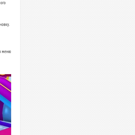
ого
новку.
в меню