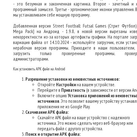
- это безумная и законченная картинка. Второе - зачетный и 
программный замысел. Третье - эргономические иконки управления. В
мы устанавливаем себе мощную программу.
Добавленная версия Street Football: Futsal Games (Стрит Футбол
Mega Pack] на Андроид - 1.9.8, в новой версии вырезаны изв
некорректности из-за которых артефакты графики. На портале заг
вариация файла от 14.10.2024 - используйте загрузчик, если устан
нерабочая версия программы. Приходите в наши пользователи,
загрузить только проверенные программы, провер
администраторами.
Как установить APK файл на Android
Разрешение установки из неизвестных источников:
Откройте
Настройки
на вашем устройстве.
Перейдите в
Приватность
(в зависимости от версии And
Включите опцию
Установка приложений из неизвестны
источников
. Это позволит вашему устройству устанав
приложения не из Google Play.
Скачивание APK файла:
Скачайте APK файл на ваше устройство с надежного
источника. Это можно сделать через веб-браузер или
передать файл с другого устройства.
Поиск и открытие APK файла: