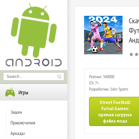
Ска
Фут
Анд
Рейтинг: 540000
OS: 7+
Разработчик: 1der Sports
Игры
Street Football:
Futsal Games:
Экшен
прямая загрузка
файла мода
Приключения
Аркады