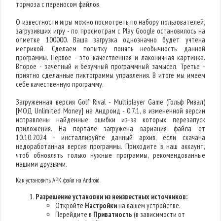
тормоза с переносом файлов.
О известности игры можно посмотреть по набору пользователей,
загрузивших игру - по просмотрам с Play Google остановилось на
отметке 100000. Ваша загрузка однозначно будет учтена
метрикой. Сделаем попытку понять необычность данной
программы. Первое - это качественная и лаконичная картинка.
Второе - зачетный и безумный программный замысел. Третье -
приятно сделанные пиктограммы управления. В итоге мы имеем
себе качественную программу.
Загруженная версия Golf Rival - Multiplayer Game (Гольф Ривал)
[МОД Unlimited Money] на Андроид - 0.7.1, в измененной версии
исправлены найденные ошибки из-за которых перезапуск
приложения. На портале загружена вариация файла от
10.10.2024 - инсталлируйте данный архив, если скачана
недоработанная версия программы. Приходите в наш аккаунт,
чтоб обновлять только нужные программы, рекомендованные
нашими друзьями.
Как установить APK файл на Android
Разрешение установки из неизвестных источников:
Откройте
Настройки
на вашем устройстве.
Перейдите в
Приватность
(в зависимости от