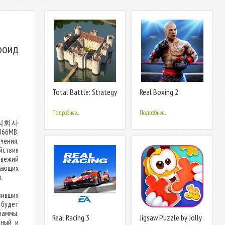
роид
Total Battle: Strategy
Real Boxing 2
Games
Подробнее...
Подробнее...
а 주식회사
866MB,
ения,
йствия
свежий
вающих
.
вивших
% будет
раммы.
Real Racing 3
Jigsaw Puzzle by Jolly
сный и