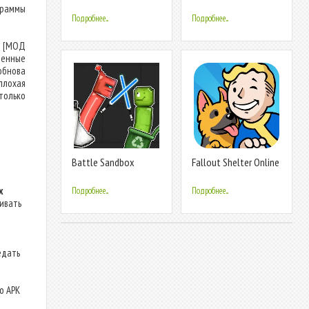
Battle
раммы
Подробнее...
Подробнее...
л) [МОД
денные
обнова
плохая
только
Battle Sandbox
Fallout Shelter Online
х
Подробнее...
Подробнее...
ливать
едать
о APK