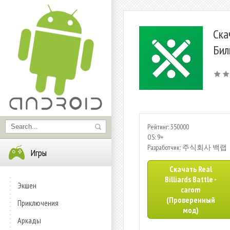
Ска
Бил
Рейтинг: 350000
OS: 9+
Разработчик: 주식회사 백랩
Игры
Скачать Real
Billiards Battle -
Экшен
carom
(Проверенный
Приключения
мод)
Аркады