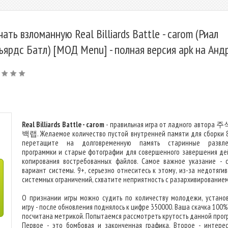
чать взломанную Real Billiards Battle - carom (Риал
ьярдс Батл) [МОД Menu] - полная версия apk на Анд
Real Billiards Battle - carom
- правильная игра от ладного автор
백랩. Желаемое количество пустой внутренней памяти для сборки 
перетащите на долговременную память старинные развлеч
программки и старые фотографии для совершенного завершения де
копирования востребованных файлов. Самое важное указание - 
вариант системы. 9+, серьезно отнеситесь к этому, из-за недотяги
системных ограничений, схватите неприятность с разархивированием
О признании игры можно судить по количеству молодежи, устано
игру - после обновления поднялось к цифре 350000. Ваша скачка 100
посчитана метрикой. Попытаемся рассмотреть крутость данной прог
Первое - это бомбовая и законченная графика. Второе - интере