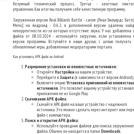
безумный технический процесс. Третье - зачетные пиктог
управления. Как итог мы получаем себе качественную программу.
Загруженная версия Real Billiards Battle - carom (Риал Бильярдс Бат
Menu] на Андроид - 0.6.2, в дополненной версии удалены най
некорректности из-за которых отсутствие звука. У нас добавлена 
файла от 08.10.2024 - используйте загрузчик, если установлена 
версия программы. Вступайте в наши друзья, с целью получать 
обновленные игры, добавленные модераторами портала.
Как установить APK файл на Android
Разрешение установки из неизвестных источников:
Откройте
Настройки
на вашем устройстве.
Перейдите в
Защита
(в зависимости от версии Android).
Включите опцию
Установка приложений из неизвестны
источников
. Это позволит вашему устройству устанав
приложения не из Google Play.
Скачивание APK файла:
Скачайте APK файл на ваше устройство с надежного
источника. Это можно сделать через интернет или пер
файл с компьютера.
Поиск и открытие APK файла:
Используйте проводник файлов для поиска загруженног
файла. Обычно он находится в папке
Downloads
.