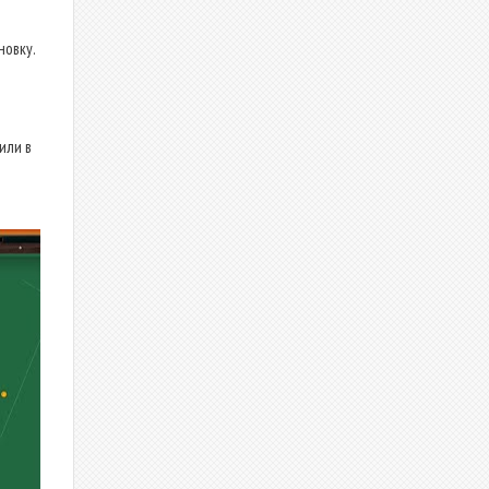
новку.
или в