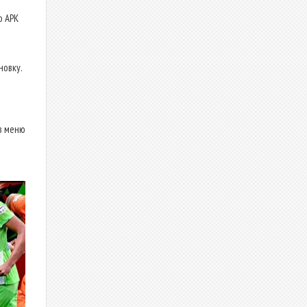
о APK
новку.
в меню