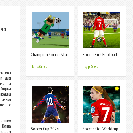
ная
Champion Soccer Star:
Soccer Kick Football
Cup Game
Champion
Подробнее...
Подробнее...
ектива
ти для
ммки и
сборки
икация
из-за
ние с
зивших
. Ваша
Soccer Cup 2024:
Soccer Kick Worldcup
делаем