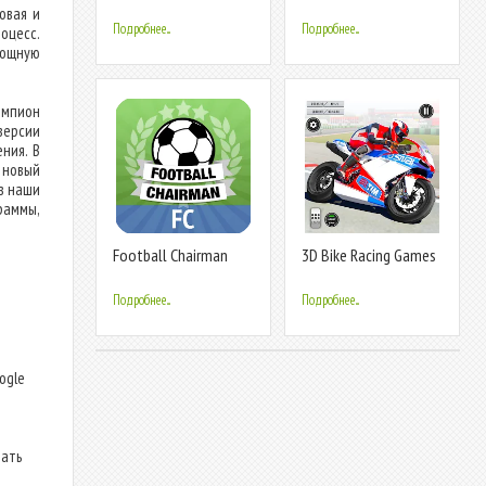
Football Game
Champion
овая и
Подробнее...
Подробнее...
оцесс.
мощную
емпион
версии
ния. В
 новый
в наши
раммы,
Football Chairman
3D Bike Racing Games
(Soccer)
Offline
Подробнее...
Подробнее...
т
ogle
дать