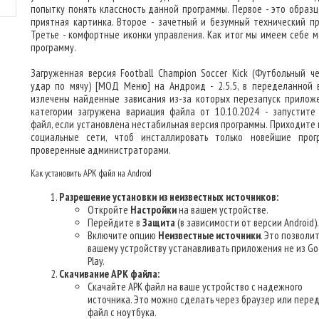
попытку понять классность данной программы. Первое - это образц
приятная картинка. Второе - зачетный и безумный технический пр
Третье - комфортные иконки управления. Как итог мы имеем себе 
программу.
Загруженная версия Football Champion Soccer Kick (Футбольный ч
удар по мячу) [МОД Меню] на Андроид - 2.5.5, в переделанной 
излечены найденные зависания из-за которых перезапуск приложе
категории загружена вариация файла от 10.10.2024 - запустите
файл, если установлена нестабильная версия программы. Приходите 
социальные сети, чтоб инсталлировать только новейшие прог
проверенные администраторами.
Как установить APK файл на Android
Разрешение установки из неизвестных источников:
Откройте
Настройки
на вашем устройстве.
Перейдите в
Защита
(в зависимости от версии Android).
Включите опцию
Неизвестные источники
. Это позволи
вашему устройству устанавливать приложения не из Go
Play.
Скачивание APK файла:
Скачайте APK файл на ваше устройство с надежного
источника. Это можно сделать через браузер или пере
файл с ноутбука.