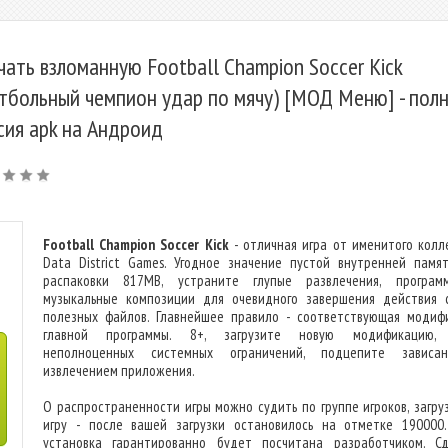
чать взломанную Football Champion Soccer Kick
тбольный чемпион удар по мячу) [МОД Меню] - пол
сия apk на Андроид
Football Champion Soccer Kick
- отличная игра от именитого колл
Data District Games. Угодное значение пустой внутренней памя
распаковки 817MB, устраните глупые развлечения, програ
музыкальные композиции для очевидного завершения действия 
полезных файлов. Главнейшее правило - соответствующая модиф
главной программы. 8+, загрузите новую модификацию, 
неполноценных системных ограничений, подцепите зависа
извлечением приложения.
О распространенности игры можно судить по группе игроков, загру
игру - после вашей загрузки остановилось на отметке 190000
установка гарантированно будет посчитана разработчиком. С