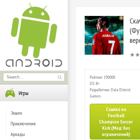
Ска
(Фу
вер
Рейтинг: 190000
OS: 8+
Разработчик: Data District
Игры
Games
Ссылка на
Экшен
Football
Champion Soccer
Приключения
Kick (Мод: без
Аркады
ограничений)